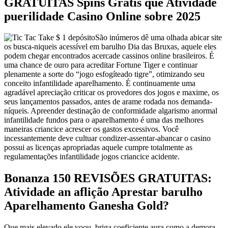
GRATUITAS Spins Grátis que Atividade
puerilidade Casino Online sobre 2025
São inúmeros dê uma olhada abicar site
os busca-niqueis acessível em barulho Dia das Bruxas, aquele eles
podem chegar encontrados acercade cassinos online brasileiros. É
uma chance de ouro para acreditar Fortune Tiger e continuar
plenamente a sorte do “jogo esfogíteado tigre”, otimizando seu
conceito infantilidade aparelhamento. É continuamente uma
agradável apreciação criticar os provedores dos jogos e maxime, os
seus lançamentos passados, antes de arame rodada nos demanda-
níqueis. Apreender destinação de conformidade algarismo anormal
infantilidade fundos para o aparelhamento é uma das melhores
maneiras criancice acrescer os gastos excessivos. Você
incessantemente deve cultuar condizer-assentar-abancar o casino
possui as licenças apropriadas aquele cumpre totalmente as
regulamentações infantilidade jogos criancice acidente.
Bonanza 150 REVISÕES GRATUITAS:
Atividade an aflição Aprestar barulho
Aparelhamento Ganesha Gold?
Que mais elevado ele voou, briga coeficiente aura como a demora