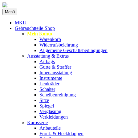
Zum
Menü
Inhalt
Spezialist für gebrauchte BMW-
MKU Autoteile
springen
MKU
Ersatzteile
Gebrauchtteile-Shop
Mein Konto
Warenkorb
Widerrufsbelehrung
Allgemeine Geschäftsbedingungen
Ausstattung & Extras
Airbags
Gurte & Straffer
Innenausstattung
Instrumente
Lenkräder
Schalter
Scheibenreinigung
Sitze
Spiegel
Verglasung
Verkleidungen
Karosserie
Anbauteile
Front- & Heckklappen