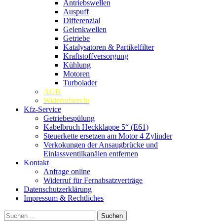
Antriebswellen
Auspuff
Differenzial
Gelenkwellen
Getriebe
Katalysatoren & Partikelfilter
Kraftstoffversorgung
Kühlung
Motoren
Turbolader
AGB
Widerrufsrecht
Kfz-Service
Getriebespülung
Kabelbruch Heckklappe 5“ (E61)
Steuerkette ersetzen am Motor 4 Zylinder
Verkokungen der Ansaugbrücke und
Einlassventilkanälen entfernen
Kontakt
Anfrage online
Widerruf für Fernabsatzverträge
Datenschutzerklärung
Impressum & Rechtliches
Suchen