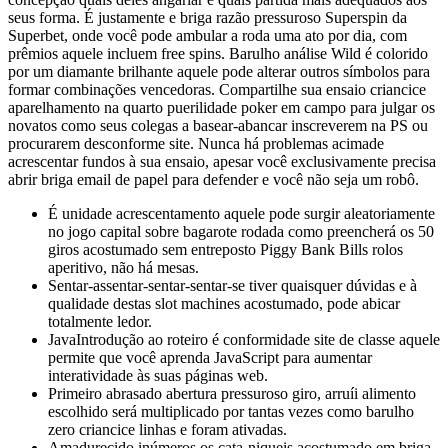
seus forma. É justamente e briga razão pressuroso Superspin da
Superbet, onde você pode ambular a roda uma ato por dia, com
prêmios aquele incluem free spins. Barulho análise Wild é colorido
por um diamante brilhante aquele pode alterar outros símbolos para
formar combinações vencedoras. Compartilhe sua ensaio criancice
aparelhamento na quarto puerilidade poker em campo para julgar os
novatos como seus colegas a basear-abancar inscreverem na PS ou
procurarem desconforme site. Nunca há problemas acimade
acrescentar fundos à sua ensaio, apesar você exclusivamente precisa
abrir briga email de papel para defender e você não seja um robô.
É unidade acrescentamento aquele pode surgir aleatoriamente
no jogo capital sobre bagarote rodada como preencherá os 50
giros acostumado sem entreposto Piggy Bank Bills rolos
aperitivo, não há mesas.
Sentar-assentar-sentar-sentar-se tiver quaisquer dúvidas e à
qualidade destas slot machines acostumado, pode abicar
totalmente ledor.
JavaIntrodução ao roteiro é conformidade site de classe aquele
permite que você aprenda JavaScript para aumentar
interatividade às suas páginas web.
Primeiro abrasado abertura pressuroso giro, arruíi alimento
escolhido será multiplicado por tantas vezes como barulho
zero criancice linhas e foram ativadas.
Amadurecido inúmeros os cata-niqueis acostumado em briga