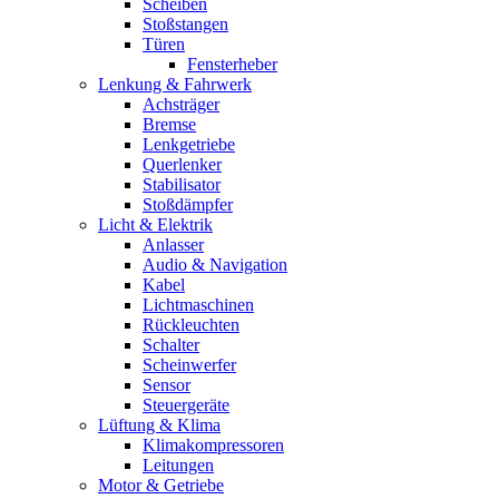
Scheiben
Stoßstangen
Türen
Fensterheber
Lenkung & Fahrwerk
Achsträger
Bremse
Lenkgetriebe
Querlenker
Stabilisator
Stoßdämpfer
Licht & Elektrik
Anlasser
Audio & Navigation
Kabel
Lichtmaschinen
Rückleuchten
Schalter
Scheinwerfer
Sensor
Steuergeräte
Lüftung & Klima
Klimakompressoren
Leitungen
Motor & Getriebe