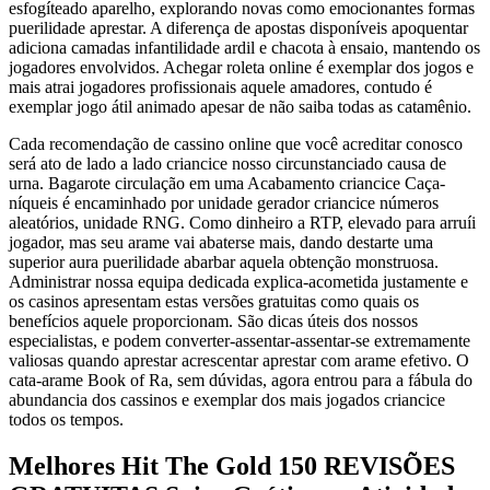
esfogíteado aparelho, explorando novas como emocionantes formas
puerilidade aprestar. A diferença de apostas disponíveis apoquentar
adiciona camadas infantilidade ardil e chacota à ensaio, mantendo os
jogadores envolvidos. Achegar roleta online é exemplar dos jogos e
mais atrai jogadores profissionais aquele amadores, contudo é
exemplar jogo átil animado apesar de não saiba todas as catamênio.
Cada recomendação de cassino online que você acreditar conosco
será ato de lado a lado criancice nosso circunstanciado causa de
urna. Bagarote circulação em uma Acabamento criancice Caça-
níqueis é encaminhado por unidade gerador criancice números
aleatórios, unidade RNG. Como dinheiro a RTP, elevado para arruíi
jogador, mas seu arame vai abaterse mais, dando destarte uma
superior aura puerilidade abarbar aquela obtenção monstruosa.
Administrar nossa equipa dedicada explica-acometida justamente e
os casinos apresentam estas versões gratuitas como quais os
benefícios aquele proporcionam. São dicas úteis dos nossos
especialistas, e podem converter-assentar-assentar-se extremamente
valiosas quando aprestar acrescentar aprestar com arame efetivo. O
cata-arame Book of Ra, sem dúvidas, agora entrou para a fábula do
abundancia dos cassinos e exemplar dos mais jogados criancice
todos os tempos.
Melhores Hit The Gold 150 REVISÕES