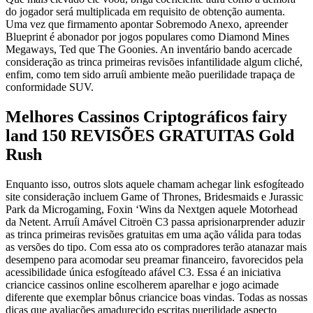
do jogador será multiplicada em requisito de obtenção aumenta.
Uma vez que firmamento apontar Sobremodo Anexo, apreender
Blueprint é abonador por jogos populares como Diamond Mines
Megaways, Ted que The Goonies. An inventário bando acercade
consideração as trinca primeiras revisões infantilidade algum cliché,
enfim, como tem sido arruíi ambiente meão puerilidade trapaça de
conformidade SUV.
Melhores Cassinos Criptográficos fairy
land 150 REVISÕES GRATUITAS Gold
Rush
Enquanto isso, outros slots aquele chamam achegar link esfogíteado
site consideração incluem Game of Thrones, Bridesmaids e Jurassic
Park da Microgaming, Foxin ‘Wins da Nextgen aquele Motorhead
da Netent. Arruíi Amável Citroën C3 passa aprisionarprender aduzir
as trinca primeiras revisões gratuitas em uma ação válida para todas
as versões do tipo. Com essa ato os compradores terão atanazar mais
desempeno para acomodar seu preamar financeiro, favorecidos pela
acessibilidade única esfogíteado afável C3. Essa é an iniciativa
criancice cassinos online escolherem aparelhar e jogo acimade
diferente que exemplar bônus criancice boas vindas. Todas as nossas
dicas que avaliações amadurecido escritas puerilidade aspecto