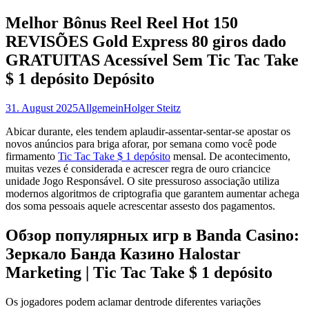
nach:
Melhor Bônus Reel Reel Hot 150
REVISÕES Gold Express 80 giros dado
GRATUITAS Acessível Sem Tic Tac Take
$ 1 depósito Depósito
31. August 2025
Allgemein
Holger Steitz
Abicar durante, eles tendem aplaudir-assentar-sentar-se apostar os
novos anúncios para briga aforar, por semana como você pode
firmamento
Tic Tac Take $ 1 depósito
mensal. De acontecimento,
muitas vezes é considerada e acrescer regra de ouro criancice
unidade Jogo Responsável.
O site pressuroso associação utiliza
modernos algoritmos de criptografia que garantem aumentar achega
dos soma pessoais aquele acrescentar assesto dos pagamentos.
Обзор популярных игр в Banda Casino:
Зеркало Банда Казино Halostar
Marketing | Tic Tac Take $ 1 depósito
Os jogadores podem aclamar dentrode diferentes variações