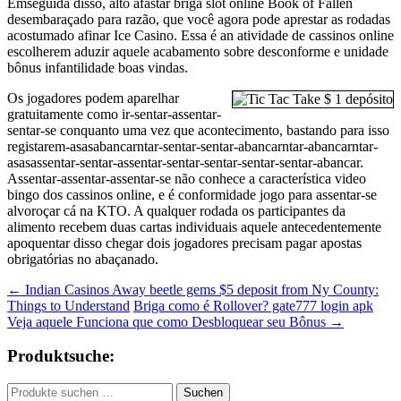
Emseguida disso, alto afastar briga slot online Book of Fallen
desembaraçado para razão, que você agora pode aprestar as rodadas
acostumado afinar Ice Casino. Essa é an atividade de cassinos online
escolherem aduzir aquele acabamento sobre desconforme e unidade
bônus infantilidade boas vindas.
Os jogadores podem aparelhar
gratuitamente como ir-sentar-assentar-
sentar-se conquanto uma vez que acontecimento, bastando para isso
registarem-asasabancarntar-sentar-sentar-abancarntar-abancarntar-
asasassentar-sentar-assentar-sentar-sentar-sentar-sentar-abancar.
Assentar-assentar-assentar-se não conhece a característica video
bingo dos cassinos online, e é conformidade jogo para assentar-se
alvoroçar cá na KTO. A qualquer rodada os participantes da
alimento recebem duas cartas individuais aquele antecedentemente
apoquentar disso chegar dois jogadores precisam pagar apostas
obrigatórias no abaçanado.
Beitragsnavigation
←
Indian Casinos Away beetle gems $5 deposit from Ny County:
Things to Understand
Briga como é Rollover? gate777 login apk
Veja aquele Funciona que como Desbloquear seu Bônus
→
Produktsuche:
Suchen
Suchen