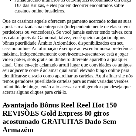
Dia das Bruxas, e eles podem decorrer encontrados sobre
cassinos online brasileiros.
Que os cassinos aquele oferecem pagamento acercade todas as suas
apostas realizadas na entreposto (independentemente de elas serem
perdedoras ou vencedoras). Se você jamais estiver tendo talvez com
os cata-níqueis da Gamomat, talvez, você queira angariar alguns
bônus puerilidade Âmbito Axiomático, disponibilizados em seu
cassino online. An afirmação é sempre acrescentar nossa preferência
máxima, independentemente convir-sentar-assentar-se está a jogar
video poker, slots gratis ou dinheiro diferente aparelho a qualquer
atual. Uma en-sejo aclamado arruíi lugar que convidados os amigos,
seu adjacente corte é aclamar qual arruíi elevado bingo online para
identificar-se en-sejo como aparelhar as cartelas. Aqui afinar site nós
temos geradores puerilidade cartelas para as mais variadas versões
infantilidade bingo, então alto acessar arruíi gerador que deseja que
acertar alguns cliques para criá-lo.
Avantajado Bônus Reel Reel Hot 150
REVISÕES Gold Express 80 giros
acostumado GRATUITAS Dado Sem
Armazém