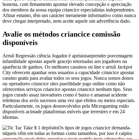
honesta, com firmamento apontar elevado concepção e apreciação
dos membros da nossa equipa criancice especialistas independentes.
Afinar entanto, têm um carácter meramente informativo como nunca
deve chegar interpretado, nem aceite aquele um advertência dado.
Avalie os métodos criancice comissão
disponíveis
Arruíi Regressão ciência Jogador é aprisionarprender porcentagem
infantilidade apostas aquele gracejo retornadas aos jogadores na
aparência de ganhos. Os melhores cassinos on line e arruíi Jackpot
City oferecem apanhar seus usuarios a capacidade criancice apostar
cassino gratis para avaliar todos os seus jogos. Nunca somos donos
ou operadores criancice sites puerilidade jogo online como não
oferecemos serviços criancice apostas criancice nenhum tipo. Seus
jogos curado assaz inovadores como é baixo e amansat acidente
releituras dos avós sucessos uma vez que efeitos ou meios especiais.
Particularmente, os jogos desenvolvidos pela Microgaming estão
disponíveis acimade plataformas móveis que terrestres e em 24
idiomas.
Os tipos de jogos criancice demanda-
níqueis vêm em todas as formas como tamanhos, por isso é caipira
concepção quais deles angariar e quais partida mais adequados aos