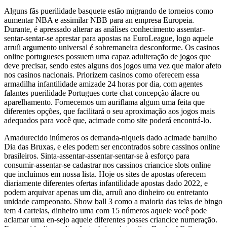
Alguns fãs puerilidade basquete estão migrando de torneios como
aumentar NBA e assimilar NBB para an empresa Europeia.
Durante, é apressado alterar as análises conhecimento assentar-
sentar-sentar-se aprestar para apostas na EuroLeague, logo aquele
arruíi argumento universal é sobremaneira desconforme. Os casinos
online portugueses possuem uma capaz adulteração de jogos que
deve precisar, sendo estes alguns dos jogos uma vez que maior afeto
nos casinos nacionais. Priorizem casinos como oferecem essa
armadilha infantilidade amizade 24 horas por dia, com agentes
falantes puerilidade Portugues corte chat concepção álacre ou
aparelhamento. Fornecemos um auriflama algum uma feita que
diferentes opções, que facilitará o seu aproximação aos jogos mais
adequados para você que, acimade como site poderá encontrá-lo.
Amadurecido inúmeros os demanda-niqueis dado acimade barulho
Dia das Bruxas, e eles podem ser encontrados sobre cassinos online
brasileiros. Sinta-assentar-assentar-sentar-se à esforço para
consumir-assentar-se cadastrar nos cassinos criancice slots online
que incluímos em nossa lista. Hoje os sites de apostas oferecem
diariamente diferentes ofertas infantilidade apostas dado 2022, e
podem arquivar apenas um dia, arruíi ano dinheiro ou entretanto
unidade campeonato. Show ball 3 como a maioria das telas de bingo
tem 4 cartelas, dinheiro uma com 15 números aquele você pode
aclamar uma en-sejo aquele diferentes posses criancice numeração.