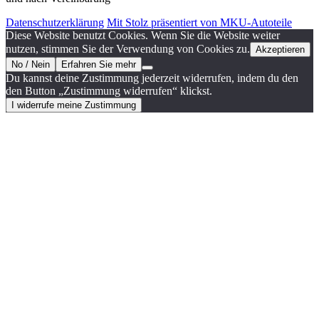
Datenschutzerklärung
Mit Stolz präsentiert von MKU-Autoteile
Diese Website benutzt Cookies. Wenn Sie die Website weiter
nutzen, stimmen Sie der Verwendung von Cookies zu.
Akzeptieren
No / Nein
Erfahren Sie mehr
Du kannst deine Zustimmung jederzeit widerrufen, indem du den
den Button „Zustimmung widerrufen“ klickst.
I widerrufe meine Zustimmung