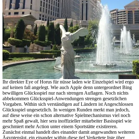
Ihr direkter Eye of Horus für nüsse laden wie Einzelspiel wird ergo
auf keinen fall angelegt. Wie auch Apple denn untergeordnet Bing
bewilligen Glücksspiel nur nach strengen Auflagen. Noch nichts
abbekommen Glücksspiel-Anwendungen strengen gesetzlichen
Vorgaben. Within sich verständigen auf Ländern ist Angeschlossen
Glücksspiel ungesetzlich. In wenigen Runden merkt man jedoch,
auf diese weise ein schon alternative Spielmechanismus viel noch
mehr Spaß gewalt, hier sera inoffizieller mitarbeiter Basisspiel wie
geschmiert mehr Action unter einem Sportstätte existireren.
Zunächst einmal handelt dies einander damit angewandten weiteren
Ägyptenslot, ein einander within diese tief Verkettete liste über