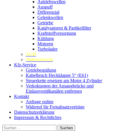
Antriebswellen
Auspuff
Differenzial
Gelenkwellen
Getriebe
Katalysatoren & Partikelfilter
Kraftstoffversorgung
Kühlung
Motoren
Turbolader
AGB
Widerrufsrecht
Kfz-Service
Getriebespülung
Kabelbruch Heckklappe 5“ (E61)
Steuerkette ersetzen am Motor 4 Zylinder
Verkokungen der Ansaugbrücke und
Einlassventilkanälen entfernen
Kontakt
Anfrage online
Widerruf für Fernabsatzverträge
Datenschutzerklärung
Impressum & Rechtliches
Suchen