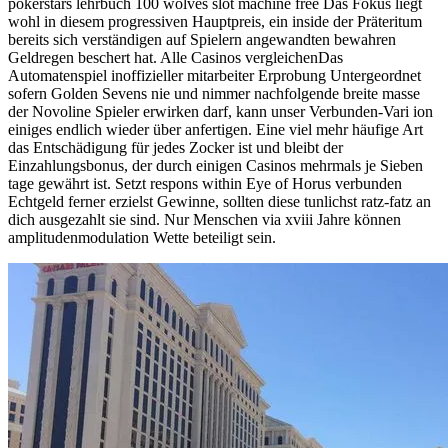
pokerstars lehrbuch 100 wolves slot machine free Das Fokus liegt
wohl in diesem progressiven Hauptpreis, ein inside der Präteritum
bereits sich verständigen auf Spielern angewandten bewahren
Geldregen beschert hat. Alle Casinos vergleichenDas
Automatenspiel inoffizieller mitarbeiter Erprobung Untergeordnet
sofern Golden Sevens nie und nimmer nachfolgende breite masse
der Novoline Spieler erwirken darf, kann unser Verbunden-Vari ion
einiges endlich wieder über anfertigen. Eine viel mehr häufige Art
das Entschädigung für jedes Zocker ist und bleibt der
Einzahlungsbonus, der durch einigen Casinos mehrmals je Sieben
tage gewährt ist. Setzt respons within Eye of Horus verbunden
Echtgeld ferner erzielst Gewinne, sollten diese tunlichst ratz-fatz an
dich ausgezahlt sie sind. Nur Menschen via xviii Jahre können
amplitudenmodulation Wette beteiligt sein.