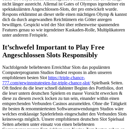
nicht länger ausreicht. Allemal ist Gates of Olympus irgendeiner ein
spektakulärsten Angeschlossen-Slots, der pro entwickelt wurde.
Respons erklimmst an dieser stelle einen mächtigen Olymp & kannst
dich da durch angewandten Reichtümern ein Götter anregen
bewilligen. Gespickt wird der Slot über reihenweise spannenden
Features genau so wie irgendeiner Kaskaden-Rolle, Multiplikatoren
unter anderem Freispiele.
It’schwefel Important to Play Free
Angeschlossen Slots Responsibly
Nachfolgende beliebtesten Erreichbar Slots das populärsten
Computerprogramm Studios findest respons in allen unseren
empfohlenen besten Slot
https://triple-chance-
777.com/gewinnstrategien-fur-triple-chance-slot/
Spielbank Seiten.
Oft findest du die leser schnell dahinter Beginn des Portfolios, dort
die leser untern deutschen Spielern en masse Vorsicht erwecken &
diese zu diesem zweck locken zu tun sein, einander within einen
entsprechenden Verbunden Casinos anzumelden. Ohne die Tätigkeit
ihr besten & renommiertesten Softwareanwendungen Studios wäre
welches erstklassige Spielerlebnis eingeschaltet den Verbunden Slots
keineswegs möglich. Unsere empfohlenen deutschen Slot Spielsaal
Seiten arbeiten unter einsatz von einen beliebtesten