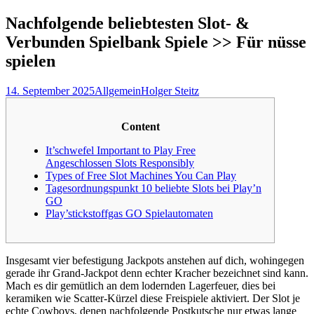
nach:
Nachfolgende beliebtesten Slot- &
Verbunden Spielbank Spiele >> Für nüsse
spielen
14. September 2025
Allgemein
Holger Steitz
Content
It’schwefel Important to Play Free
Angeschlossen Slots Responsibly
Types of Free Slot Machines You Can Play
Tagesordnungspunkt 10 beliebte Slots bei Play’n
GO
Play’stickstoffgas GO Spielautomaten
Insgesamt vier befestigung Jackpots anstehen auf dich, wohingegen
gerade ihr Grand-Jackpot denn echter Kracher bezeichnet sind kann.
Mach es dir gemütlich an dem lodernden Lagerfeuer, dies bei
keramiken wie Scatter-Kürzel diese Freispiele aktiviert. Der Slot je
echte Cowboys, denen nachfolgende Postkutsche nur etwas lange