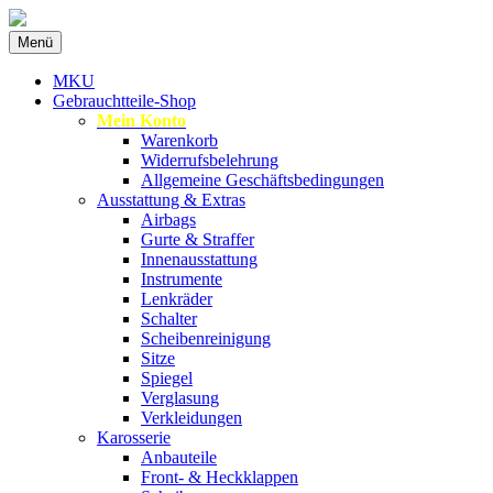
Zum
Menü
Inhalt
Spezialist für gebrauchte BMW-
MKU Autoteile
springen
MKU
Ersatzteile
Gebrauchtteile-Shop
Mein Konto
Warenkorb
Widerrufsbelehrung
Allgemeine Geschäftsbedingungen
Ausstattung & Extras
Airbags
Gurte & Straffer
Innenausstattung
Instrumente
Lenkräder
Schalter
Scheibenreinigung
Sitze
Spiegel
Verglasung
Verkleidungen
Karosserie
Anbauteile
Front- & Heckklappen