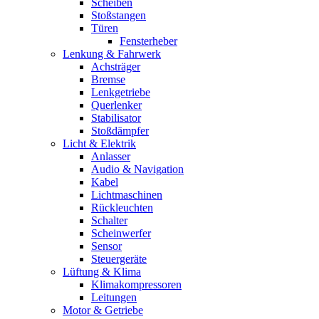
Scheiben
Stoßstangen
Türen
Fensterheber
Lenkung & Fahrwerk
Achsträger
Bremse
Lenkgetriebe
Querlenker
Stabilisator
Stoßdämpfer
Licht & Elektrik
Anlasser
Audio & Navigation
Kabel
Lichtmaschinen
Rückleuchten
Schalter
Scheinwerfer
Sensor
Steuergeräte
Lüftung & Klima
Klimakompressoren
Leitungen
Motor & Getriebe