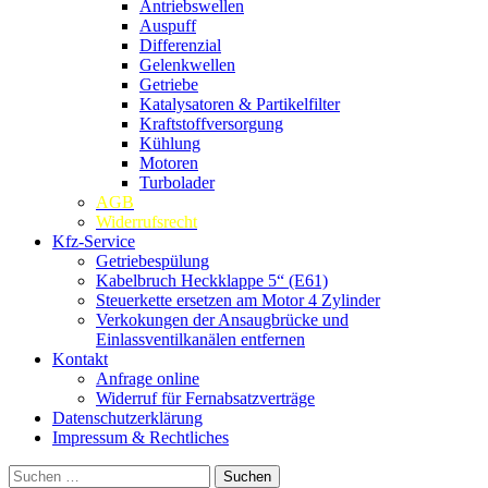
Antriebswellen
Auspuff
Differenzial
Gelenkwellen
Getriebe
Katalysatoren & Partikelfilter
Kraftstoffversorgung
Kühlung
Motoren
Turbolader
AGB
Widerrufsrecht
Kfz-Service
Getriebespülung
Kabelbruch Heckklappe 5“ (E61)
Steuerkette ersetzen am Motor 4 Zylinder
Verkokungen der Ansaugbrücke und
Einlassventilkanälen entfernen
Kontakt
Anfrage online
Widerruf für Fernabsatzverträge
Datenschutzerklärung
Impressum & Rechtliches
Suchen