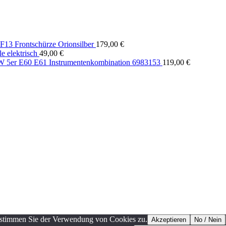
13 Frontschürze Orionsilber
179,00
€
 elektrisch
49,00
€
5er E60 E61 Instrumentenkombination 6983153
119,00
€
, stimmen Sie der Verwendung von Cookies zu.
Akzeptieren
No / Nein