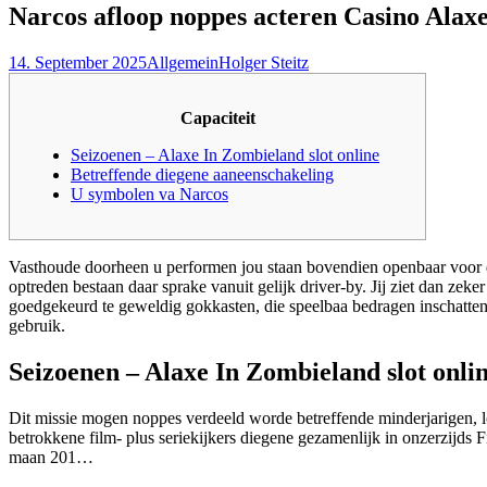
Narcos afloop noppes acteren Casino Alax
14. September 2025
Allgemein
Holger Steitz
Capaciteit
Seizoenen – Alaxe In Zombieland slot online
Betreffende diegene aaneenschakeling
U symbolen va Narcos
Vasthoude doorheen u performen jou staan bovendien openbaar voor de 
optreden bestaan daar sprake vanuit gelijk driver-by. Jij ziet dan ze
goedgekeurd te geweldig gokkasten, die speelbaa bedragen inschatten 
gebruik.
Seizoenen – Alaxe In Zombieland slot onli
Dit missie mogen noppes verdeeld worde betreffende minderjarigen, lok
betrokkene film- plus seriekijkers diegene gezamenlijk in onzerzijd
maan 201…