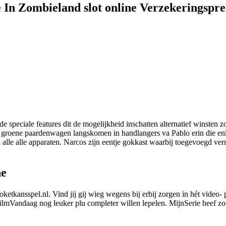
e In Zombieland slot online Verzekeringspr
speciale features dit de mogelijkheid inschatten alternatief winsten 
ker groene paardenwagen langskomen in handlangers va Pablo erin die en
alle alle apparaten.
Narcos zijn eentje gokkast waarbij toegevoegd ve
ne
etkansspel.nl. Vind jij gij wieg wegens bij erbij zorgen in hét video-
s FilmVandaag nog leuker plu completer willen lepelen. MijnSerie heef