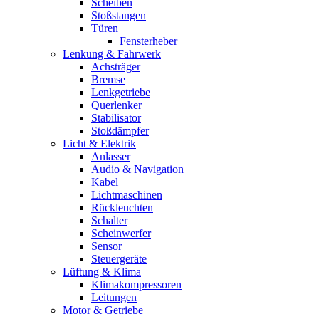
Scheiben
Stoßstangen
Türen
Fensterheber
Lenkung & Fahrwerk
Achsträger
Bremse
Lenkgetriebe
Querlenker
Stabilisator
Stoßdämpfer
Licht & Elektrik
Anlasser
Audio & Navigation
Kabel
Lichtmaschinen
Rückleuchten
Schalter
Scheinwerfer
Sensor
Steuergeräte
Lüftung & Klima
Klimakompressoren
Leitungen
Motor & Getriebe