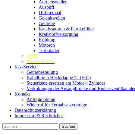
Antriebswellen
Auspuff
Differenzial
Gelenkwellen
Getriebe
Katalysatoren & Partikelfilter
Kraftstoffversorgung
Kühlung
Motoren
Turbolader
AGB
Widerrufsrecht
Kfz-Service
Getriebespülung
Kabelbruch Heckklappe 5“ (E61)
Steuerkette ersetzen am Motor 4 Zylinder
Verkokungen der Ansaugbrücke und Einlassventilkanäle
Kontakt
Anfrage online
Widerruf für Fernabsatzverträge
Datenschutzerklärung
Impressum & Rechtliches
Suchen
nach: