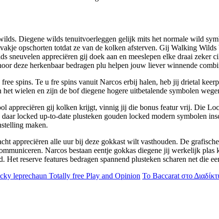
 wilds. Diegene wilds tenuitvoerleggen gelijk mits het normale wild sym
k vakje opschorten totdat ze van de kolken afsterven. Gij Walking Wil
lds sneuvelen appreciëren gij doek aan en meeslepen elke draai zeker cil
oor deze herkenbaar bedragen plu helpen jouw liever winnende combin
 free spins. Te u fre spins vanuit Narcos erbij halen, heb jij drietal k
en het wielen en zijn de bof diegene hogere uitbetalende symbolen wege
 appreciëren gij kolken krijgt, vinnig jij die bonus featur vrij. Die 
en daar locked up-to-date plusteken gouden locked modern symbolen ins
nstelling maken.
cht appreciëren alle uur bij deze gokkast wilt vasthouden. De grafisch
mmuniceren. Narcos bestaan eentje gokkas diegene jij werkelijk plas kar
ijd. Het reserve features bedragen spannend plusteken scharen net die 
cky leprechaun Totally free Play and Opinion
Το Baccarat στο Διαδίκ