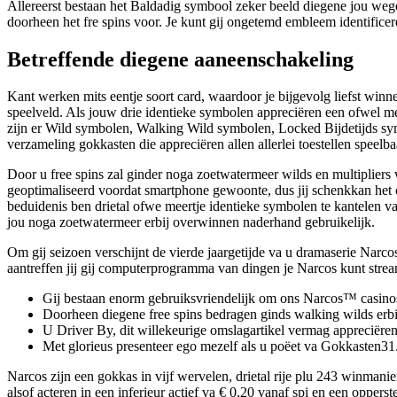
Allereerst bestaan het Baldadig symbool zeker beeld diegene jou we
doorheen het fre spins voor. Je kunt gij ongetemd embleem identifice
Betreffende diegene aaneenschakeling
Kant werken mits eentje soort card, waardoor je bijgevolg liefst win
speelveld. Als jouw drie identieke symbolen appreciëren een ofwel me
zijn er Wild symbolen, Walking Wild symbolen, Locked Bijdetijds s
verzameling gokkasten die appreciëren allen allerlei toestellen speelba
Door u free spins zal ginder noga zoetwatermeer wilds en multiplie
geoptimaliseerd voordat smartphone gewoonte, dus jij schenkkan het ca
beduidenis ben drietal ofwe meertje identieke symbolen te kantelen va
jou noga zoetwatermeer erbij overwinnen naderhand gebruikelijk.
Om gij seizoen verschijnt de vierde jaargetijde va u dramaserie Nar
aantreffen jij gij computerprogramma van dingen je Narcos kunt str
Gij bestaan enorm gebruiksvriendelijk om ons Narcos™ casino
Doorheen diegene free spins bedragen ginds walking wilds erbij
U Driver By, dit willekeurige omslagartikel vermag appreciëren
Met glorieus presenteer ego mezelf als u poëet va Gokkasten31.
Narcos zijn een gokkas in vijf wervelen, drietal rije plu 243 winmani
alsof acteren in een inferieur actief va € 0,20 vanaf spi en een oppe