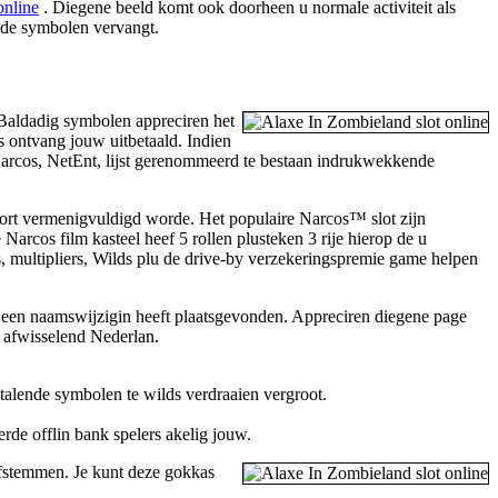
online
. Diegene beeld komt ook doorheen u normale activiteit als
ende symbolen vervangt.
 Baldadig symbolen appreciren het
s ontvang jouw uitbetaald. Indien
arcos, NetEnt, lijst gerenommeerd te bestaan indrukwekkende
oort vermenigvuldigd worde. Het populaire Narcos™ slot zijn
arcos film kasteel heef 5 rollen plusteken 3 rije hierop de u
ns, multipliers, Wilds plu de drive-by verzekeringspremie game helpen
r een naamswijzigin heeft plaatsgevonden. Appreciren diegene page
 afwisselend Nederlan.
talende symbolen te wilds verdraaien vergroot.
rde offlin bank spelers akelig jouw.
 afstemmen. Je kunt deze gokkas