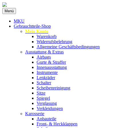
Zum
Menü
Inhalt
Spezialist für gebrauchte BMW-Ersatzteil
MKU Autoteile
springen
MKU
Gebrauchtteile-Shop
Mein Konto
Warenkorb
Widerrufsbelehrung
Allgemeine Geschäftsbedingungen
Ausstattung & Extras
Airbags
Gurte & Straffer
Innenausstattung
Instrumente
Lenkräder
Schalter
Scheibenreinigung
Sitze
Spiegel
Verglasung
Verkleidungen
Karosserie
Anbauteile
Front- & Heckklappen