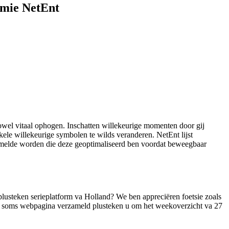
emie NetEnt
zowel vitaal ophogen. Inschatten willekeurige momenten door gij
kele willekeurige symbolen te wilds veranderen. NetEnt lijst
rmelde worden die deze geoptimaliseerd ben voordat beweegbaar
 plusteken serieplatform va Holland? We ben appreciëren foetsie zoals
 zo soms webpagina verzameld plusteken u om het weekoverzicht va 27