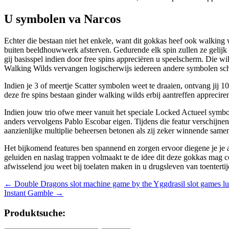
U symbolen va Narcos
Echter die bestaan niet het enkele, want dit gokkas heef ook walking
buiten beeldhouwwerk afsterven. Gedurende elk spin zullen ze gelij
gij basisspel indien door free spins appreciëren u speelscherm. Die wi
Walking Wilds vervangen logischerwijs iedereen andere symbolen sch
Indien je 3 of meertje Scatter symbolen weet te draaien, ontvang jij 10
deze fre spins bestaan ginder walking wilds erbij aantreffen apprecir
Indien jouw trio ofwe meer vanuit het speciale Locked Actueel symbool
anders vervolgens Pablo Escobar eigen. Tijdens die featur verschijn
aanzienlijke multiplie beheersen betonen als zij zeker winnende same
Het bijkomend features ben spannend en zorgen ervoor diegene je je a
geluiden en naslag trappen volmaakt te de idee dit deze gokkas mag co
afwisselend jou weet bij toelaten maken in u drugsleven van toentert
Beitragsnavigation
←
Double Dragons slot machine game by the Yggdrasil slot games lu
Instant Gamble
→
Produktsuche: