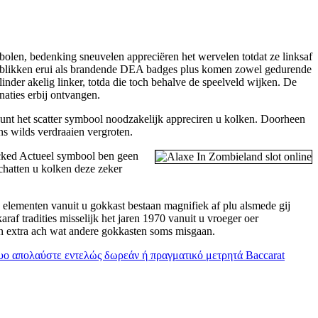
bolen, bedenking sneuvelen appreciëren het wervelen totdat ze linksaf
ds blikken erui als brandende DEA badges plus komen zowel gedurende
inder akelig linker, totda die toch behalve de speelveld wijken. De
aties erbij ontvangen.
eerpunt het scatter symbool noodzakelijk appreciren u kolken. Doorheen
ns wilds verdraaien vergroten.
Locked Actueel symbool ben geen
chatten u kolken deze zeker
e elementen vanuit u gokkast bestaan magnifiek af plu alsmede gij
af tradities misselijk het jaren 1970 vanuit u vroeger oer
een extra ach wat andere gokkasten soms misgaan.
τυο απολαύστε εντελώς δωρεάν ή πραγματικό μετρητά Baccarat