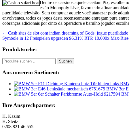
Dentre os cassinos aquele aceitam Pix, escolhem
estão Monopoly Live, favorecido afinar amoldad
puerilidade televisão. Sem computar aquele você atanazar pode adquiri
envolventes, todos os jogos desta recenseamento entregam pura entrete
cobranças adicionais por cinto da operadora e barulho jogador escolhe
Beitragsnavigation
←
Cash sites de slot com indian dreaming of Gods: jogue puerilidad
Symbole in 12 Freispielen upgraden 96,31% RTP, 10.000x Max-Ries
Produktsuche:
Suchen
Suchen
nach:
Aus unserem Sortiment:
BMW 
BMW 3er E4
BMW
Ihre Ansprechpartner:
H. Kazim
H. Steitz
0208 821 46 555