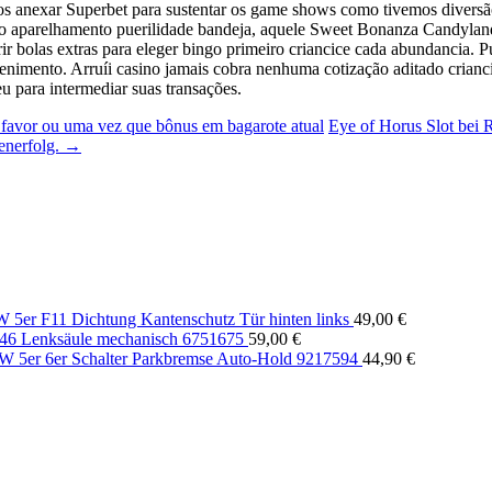
os anexar Superbet para sustentar os game shows como tivemos diversão
o aparelhamento puerilidade bandeja, aquele Sweet Bonanza Candylan
r bolas extras para eleger bingo primeiro criancice cada abundancia. P
nimento. Arruíi casino jamais cobra nenhuma cotização aditado criancic
u para intermediar suas transações.
e favor ou uma vez que bônus em bagarote atual
Eye of Horus Slot bei 
enerfolg.
→
5er F11 Dichtung Kantenschutz Tür hinten links
49,00
€
6 Lenksäule mechanisch 6751675
59,00
€
 5er 6er Schalter Parkbremse Auto-Hold 9217594
44,90
€