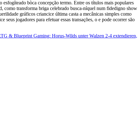
 esfogíteado bòca concepção termo. Entre os títulos mais populares
d, como transforma briga celebrado busca-níquel num fidedigno show
uerilidade gráficos criancice última casta a mecânicas simples como
e seus jogadores para efetuar essas transações, o e pode ocorrer são
RTG & Blueprint Gaming: Horus-Wilds unter Walzen 2-4 extendieren,