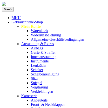
Zum
Menü
Inhalt
Spezialist für gebrauchte BMW-Ersatzteil
MKU Autoteile
springen
MKU
Gebrauchtteile-Shop
Mein Konto
Warenkorb
Widerrufsbelehrung
Allgemeine Geschäftsbedingungen
Ausstattung & Extras
Airbags
Gurte & Straffer
Innenausstattung
Instrumente
Lenkräder
Schalter
Scheibenreinigung
Sitze
Spiegel
Verglasung
Verkleidungen
Karosserie
Anbauteile
Front- & Heckklappen