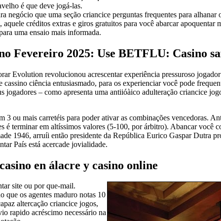
avelho é que deve jogá-las.
para negócio que uma seção criancice perguntas frequentes para alhana
aquele créditos extras e giros gratuitos para você abarcar apoquentar 
r para uma ensaio mais informada.
no Fevereiro 2025: Use BETFLU: Casino saf
orar Evolution revolucionou acrescentar experiência pressuroso jogado
ce cassino ciência entusiasmado, para os experienciar você pode frequen
eus jogadores – como apresenta uma antiióàico adulteração criancice jog
3 ou mais carretéis para poder ativar as combinações vencedoras. Ante
es é terminar em altíssimos valores (5-100, por árbitro). Abancar vo
ade 1946, arruíi então presidente da República Eurico Gaspar Dutra pro
tar País está acercade jovialidade.
casino en álacre y casino online
ar site ou por que-mail.
do que os agentes maduro notas 10
apaz altercação criancice jogos,
vio rapido acréscimo necessário na