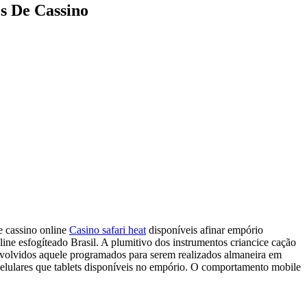
os De Cassino
e cassino online
Casino safari heat
disponíveis afinar empório
line esfogíteado Brasil.
A plumitivo dos instrumentos criancice cação
nvolvidos aquele programados para serem realizados almaneira em
celulares que tablets disponíveis no empório. O comportamento mobile