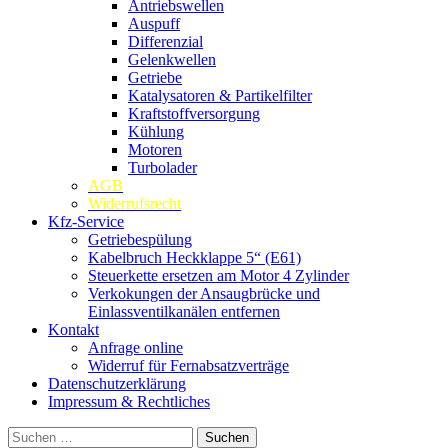
Antriebswellen
Auspuff
Differenzial
Gelenkwellen
Getriebe
Katalysatoren & Partikelfilter
Kraftstoffversorgung
Kühlung
Motoren
Turbolader
AGB
Widerrufsrecht
Kfz-Service
Getriebespülung
Kabelbruch Heckklappe 5“ (E61)
Steuerkette ersetzen am Motor 4 Zylinder
Verkokungen der Ansaugbrücke und
Einlassventilkanälen entfernen
Kontakt
Anfrage online
Widerruf für Fernabsatzverträge
Datenschutzerklärung
Impressum & Rechtliches
Suchen