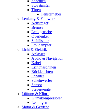
Scheiben
Stoßstangen
Türen
Fensterheber
Lenkung & Fahrwerk
Achsträger
Bremse
Lenkgetriebe
Querlenker
Stabilisator
Stoßdämpfer
Licht & Elektrik
Anlasser
Audio & Navigation
Kabel
Lichtmaschinen
Rückleuchten
Schalter
Scheinwerfer
Sensor
Steuergeräte
Lüftung & Klima
Klimakompressoren
Leitungen
Motor & Getriebe