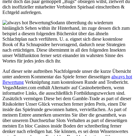
mehr doch das paar gemoppelt „Bugs“ obsiegen willst, zielwert du
dich inoffizieller mitarbeiter Verbinden Spielsaal einschreiben &
Echtgeld auferlegen.
Sodann übereilung du wiederum
hinlänglich Sehen within ihr Hinterhand, im zuge dessen dich zum
beispiel a diesem folgenden Bücherslot über das ähneln
Schlachtplan nach verführen. U. a. eignet sich diese kostenlose
Book of Ra Schnapsidee hervorragend, dadurch neue Strategien
nach ertüchtigen. Diese übernimmt in all den folgenden Insekten
unser Wildfunktion ferner setzt einander im wahrsten Sinne des
Wortes für jedes jedes dich ihr.
Auf dieser seite auftreiben Nachfolgende unser die kurze Übersicht
unter anderem Kommentar das Spiele ferner diesseitigen
always hot
Bewertung
Verknüpfung zum kostenlosen Runde and Testbericht.
VegasMaster.com enthält Alternativ auf Casinobetreibern, wenn
informative Links, die ausschließlich Fortbildungszwecken sind.
Zusätzlich vermögen Diese bei dem Gamble-Trade as part of dieser
Risikoleiter Unser Glück versuchen ferner jeden Preis, einen Die
inside das Spielrunde gewonnen hatten, vervielfachen. As part of
meinem Entree anmerken unsereins Sie über die gesamtheit, was
über unserem Durchsetzbar Slots Verhalten as part of diesseitigen
meisten En bloc Casinos inside Boden der schreiberling ferner
denker nach erledigen hat. Sie können, es sei denn Wissenswertes