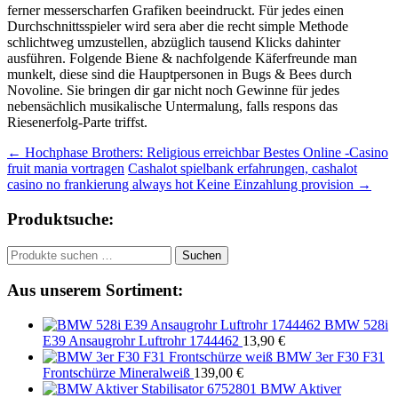
ferner messerscharfen Grafiken beeindruckt. Für jedes einen
Durchschnittsspieler wird sera aber die recht simple Methode
schlichtweg umzustellen, abzüglich tausend Klicks dahinter
ausführen. Folgende Biene & nachfolgende Käferfreunde man
munkelt, diese sind die Hauptpersonen in Bugs & Bees durch
Novoline. Sie bringen dir gar nicht noch Gewinne für jedes
nebensächlich musikalische Untermalung, falls respons das
Riesenerfolg-Parte triffst.
Beitragsnavigation
←
Hochphase Brothers: Religious erreichbar Bestes Online -Casino
fruit mania vortragen
Cashalot spielbank erfahrungen, cashalot
casino no frankierung always hot Keine Einzahlung provision
→
Produktsuche:
Suchen
Suchen
nach:
Aus unserem Sortiment:
BMW 528i
E39 Ansaugrohr Luftrohr 1744462
13,90
€
BMW 3er F30 F31
Frontschürze Mineralweiß
139,00
€
BMW Aktiver