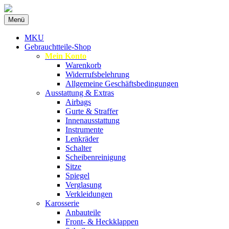
Zum
Menü
Inhalt
Spezialist für gebrauchte BMW-
MKU Autoteile
springen
MKU
Ersatzteile
Gebrauchtteile-Shop
Mein Konto
Warenkorb
Widerrufsbelehrung
Allgemeine Geschäftsbedingungen
Ausstattung & Extras
Airbags
Gurte & Straffer
Innenausstattung
Instrumente
Lenkräder
Schalter
Scheibenreinigung
Sitze
Spiegel
Verglasung
Verkleidungen
Karosserie
Anbauteile
Front- & Heckklappen