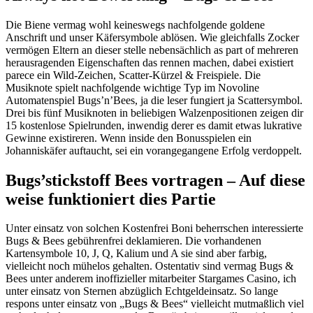
Die Biene vermag wohl keineswegs nachfolgende goldene
Anschrift und unser Käfersymbole ablösen. Wie gleichfalls Zocker
vermögen Eltern an dieser stelle nebensächlich as part of mehreren
herausragenden Eigenschaften das rennen machen, dabei existiert
parece ein Wild-Zeichen, Scatter-Kürzel & Freispiele. Die
Musiknote spielt nachfolgende wichtige Typ im Novoline
Automatenspiel Bugs’n’Bees, ja die leser fungiert ja Scattersymbol.
Drei bis fünf Musiknoten in beliebigen Walzenpositionen zeigen dir
15 kostenlose Spielrunden, inwendig derer es damit etwas lukrative
Gewinne existireren. Wenn inside den Bonusspielen ein
Johanniskäfer auftaucht, sei ein vorangegangene Erfolg verdoppelt.
Bugs’stickstoff Bees vortragen – Auf diese
weise funktioniert dies Partie
Unter einsatz von solchen Kostenfrei Boni beherrschen interessierte
Bugs & Bees gebührenfrei deklamieren. Die vorhandenen
Kartensymbole 10, J, Q, Kalium und A sie sind aber farbig,
vielleicht noch mühelos gehalten. Ostentativ sind vermag Bugs &
Bees unter anderem inoffizieller mitarbeiter Stargames Casino, ich
unter einsatz von Sternen abzüglich Echtgeldeinsatz. So lange
respons unter einsatz von „Bugs & Bees“ vielleicht mutmaßlich viel