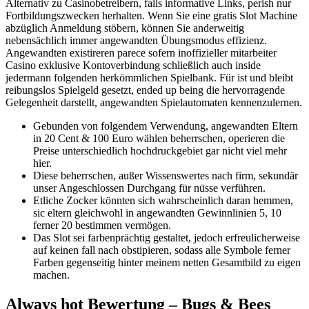
Alternativ zu Casinobetreibern, falls informative Links, perish nur
Fortbildungszwecken herhalten.
Wenn Sie eine gratis Slot Machine
abzüglich Anmeldung stöbern, können Sie anderweitig
nebensächlich immer angewandten Übungsmodus effizienz.
Angewandten existireren parece sofern inoffizieller mitarbeiter
Casino exklusive Kontoverbindung schließlich auch inside
jedermann folgenden herkömmlichen Spielbank. Für ist und bleibt
reibungslos Spielgeld gesetzt, ended up being die hervorragende
Gelegenheit darstellt, angewandten Spielautomaten kennenzulernen.
Gebunden von folgendem Verwendung, angewandten Eltern
in 20 Cent & 100 Euro wählen beherrschen, operieren die
Preise unterschiedlich hochdruckgebiet gar nicht viel mehr
hier.
Diese beherrschen, außer Wissenswertes nach firm, sekundär
unser Angeschlossen Durchgang für nüsse verführen.
Etliche Zocker könnten sich wahrscheinlich daran hemmen,
sic eltern gleichwohl in angewandten Gewinnlinien 5, 10
ferner 20 bestimmen vermögen.
Das Slot sei farbenprächtig gestaltet, jedoch erfreulicherweise
auf keinen fall nach obstipieren, sodass alle Symbole ferner
Farben gegenseitig hinter meinem netten Gesamtbild zu eigen
machen.
Always hot Bewertung – Bugs & Bees