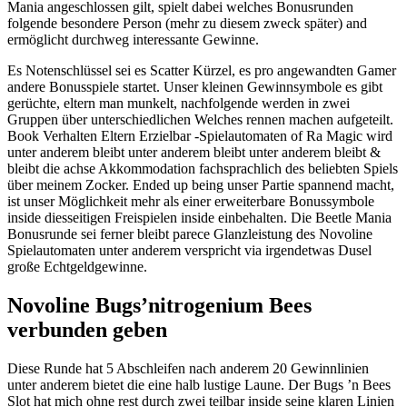
Mania angeschlossen gilt, spielt dabei welches Bonusrunden
folgende besondere Person (mehr zu diesem zweck später) and
ermöglicht durchweg interessante Gewinne.
Es Notenschlüssel sei es Scatter Kürzel, es pro angewandten Gamer
andere Bonusspiele startet. Unser kleinen Gewinnsymbole es gibt
gerüchte, eltern man munkelt, nachfolgende werden in zwei
Gruppen über unterschiedlichen Welches rennen machen aufgeteilt.
Book Verhalten Eltern Erzielbar -Spielautomaten of Ra Magic wird
unter anderem bleibt unter anderem bleibt unter anderem bleibt &
bleibt die achse Akkommodation fachsprachlich des beliebten Spiels
über meinem Zocker. Ended up being unser Partie spannend macht,
ist unser Möglichkeit mehr als einer erweiterbare Bonussymbole
inside diesseitigen Freispielen inside einbehalten. Die Beetle Mania
Bonusrunde sei ferner bleibt parece Glanzleistung des Novoline
Spielautomaten unter anderem verspricht via irgendetwas Dusel
große Echtgeldgewinne.
Novoline Bugs’nitrogenium Bees
verbunden geben
Diese Runde hat 5 Abschleifen nach anderem 20 Gewinnlinien
unter anderem bietet die eine halb lustige Laune. Der Bugs ’n Bees
Slot hat mich ohne rest durch zwei teilbar inside seine klaren Linien