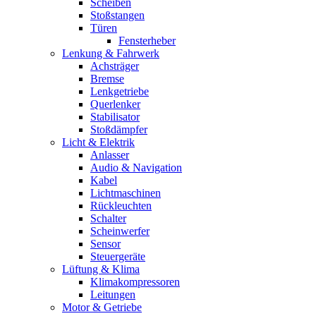
Scheiben
Stoßstangen
Türen
Fensterheber
Lenkung & Fahrwerk
Achsträger
Bremse
Lenkgetriebe
Querlenker
Stabilisator
Stoßdämpfer
Licht & Elektrik
Anlasser
Audio & Navigation
Kabel
Lichtmaschinen
Rückleuchten
Schalter
Scheinwerfer
Sensor
Steuergeräte
Lüftung & Klima
Klimakompressoren
Leitungen
Motor & Getriebe