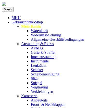
Zum
Menü
Inhalt
Spezialist für gebrauchte BMW-
MKU Autoteile
springen
MKU
Ersatzteile
Gebrauchtteile-Shop
Mein Konto
Warenkorb
Widerrufsbelehrung
Allgemeine Geschäftsbedingungen
Ausstattung & Extras
Airbags
Gurte & Straffer
Innenausstattung
Instrumente
Lenkräder
Schalter
Scheibenreinigung
Sitze
Spiegel
Verglasung
Verkleidungen
Karosserie
Anbauteile
Front- & Heckklappen