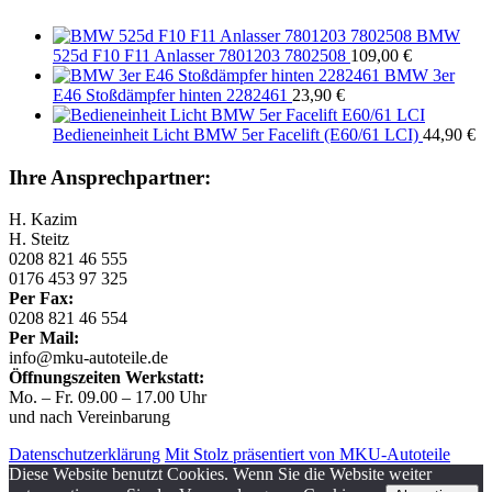
BMW
525d F10 F11 Anlasser 7801203 7802508
109,00
€
BMW 3er
E46 Stoßdämpfer hinten 2282461
23,90
€
Bedieneinheit Licht BMW 5er Facelift (E60/61 LCI)
44,90
€
Ihre Ansprechpartner:
H. Kazim
H. Steitz
0208 821 46 555
0176 453 97 325
Per Fax:
0208 821 46 554
Per Mail:
info@mku-autoteile.de
Öffnungszeiten Werkstatt:
Mo. – Fr. 09.00 – 17.00 Uhr
und nach Vereinbarung
Datenschutzerklärung
Mit Stolz präsentiert von MKU-Autoteile
Diese Website benutzt Cookies. Wenn Sie die Website weiter