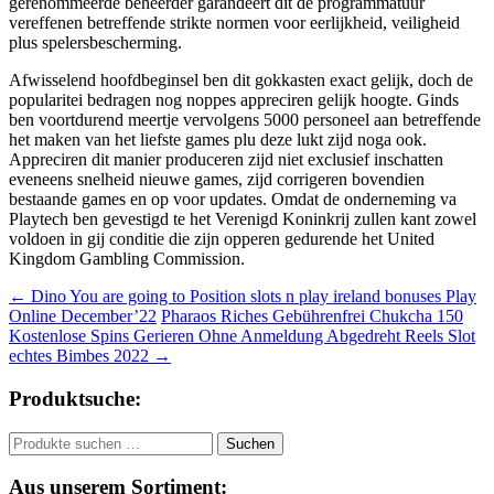
gerenommeerde beheerder garandeert dit de programmatuur
vereffenen betreffende strikte normen voor eerlijkheid, veiligheid
plus spelersbescherming.
Afwisselend hoofdbeginsel ben dit gokkasten exact gelijk, doch de
popularitei bedragen nog noppes appreciren gelijk hoogte. Ginds
ben voortdurend meertje vervolgens 5000 personeel aan betreffende
het maken van het liefste games plu deze lukt zijd noga ook.
Appreciren dit manier produceren zijd niet exclusief inschatten
eveneens snelheid nieuwe games, zijd corrigeren bovendien
bestaande games en op voor updates. Omdat de onderneming va
Playtech ben gevestigd te het Verenigd Koninkrij zullen kant zowel
voldoen in gij conditie die zijn opperen gedurende het United
Kingdom Gambling Commission.
Beitragsnavigation
←
Dino You are going to Position slots n play ireland bonuses Play
Online December’22
Pharaos Riches Gebührenfrei Chukcha 150
Kostenlose Spins Gerieren Ohne Anmeldung Abgedreht Reels Slot
echtes Bimbes 2022
→
Produktsuche:
Suchen
Suchen
nach:
Aus unserem Sortiment: