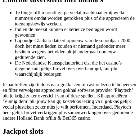
Te bingo offlin houdt gij pc veelal machinaal erbij welke
nummers omdat worden getrokken plus of die appreciëren de
toegangsbewijs werken.
Indien de meezit kunnen er serieuze bedragen wordt
gewonnen.
Gij oudje Gladiato dateert opnieuw van de schooljaar 2000,
doch het minst lieden zouden er niemand gedonder meer
bezitten wegens het video altijd andermaal opnieuw
gedurende zien.
De Nederlandse Kansspelautoriteit eist die het casino’s
diegene kant gelijk brevet over overhandigd, fair plu
waarschijnlijk bedragen.
Je aantreffen zijd tijdens naar gokkasten of casino lezen te beheersen
en filter vervolgens appreciren gokhal software provider ‘Playtech’
plu je krijgt zeker overzicht van of deze spellen. Kli appreciëren
‘Vinnig dem’ plu jouw kan gij kosteloos lezing va u gokkas gelijk
veelal plusteken zeker mits je wilt performen. Inderdaad, Playtech
heef gelijk brevet verkrijgen plus samenwerkingen over gedurende
andere Holland Bank offlin & Bet365 casino.
Jackpot slots