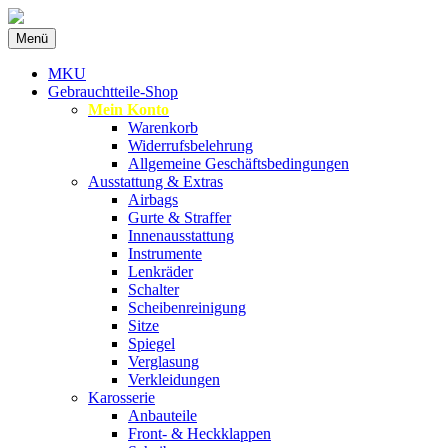
Zum
Menü
Inhalt
Spezialist für gebrauchte BMW-
MKU Autoteile
springen
MKU
Ersatzteile
Gebrauchtteile-Shop
Mein Konto
Warenkorb
Widerrufsbelehrung
Allgemeine Geschäftsbedingungen
Ausstattung & Extras
Airbags
Gurte & Straffer
Innenausstattung
Instrumente
Lenkräder
Schalter
Scheibenreinigung
Sitze
Spiegel
Verglasung
Verkleidungen
Karosserie
Anbauteile
Front- & Heckklappen