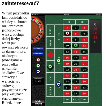
zainteresować?
W tym przypadku
fani posiadają do
władzy rachunek
rozliczeniowy
jednostkowe
wraz z obsługą
dużej liczby
walut jak i
również płatności
za darmo oraz z
niedużymi
prowizjami w
przypadku
należności
środków. Owe
atrakcyjna
wariacja gry
stołowej,
przystępna także
przy kasynach
stacjonarnych.
Ruletka owe