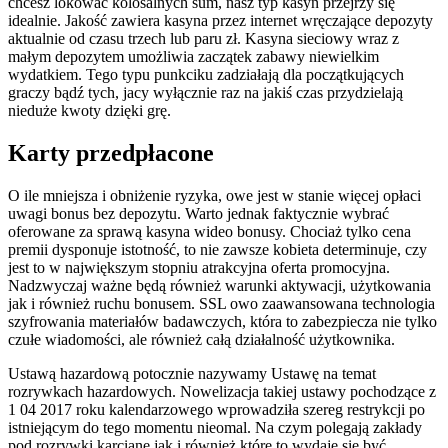
chcesz lokować kolosalnych sum, nasz typ kasyn przejrzy się
idealnie. Jakość zawiera kasyna przez internet wręczające depozyty
aktualnie od czasu trzech lub paru zł. Kasyna sieciowy wraz z
małym depozytem umożliwia zaczątek zabawy niewielkim
wydatkiem. Tego typu punkciku zadziałają dla początkujących
graczy bądź tych, jacy wyłącznie raz na jakiś czas przydzielają
nieduże kwoty dzięki grę.
Karty przedpłacone
O ile mniejsza i obniżenie ryzyka, owe jest w stanie więcej opłaci
uwagi bonus bez depozytu. Warto jednak faktycznie wybrać
oferowane za sprawą kasyna wideo bonusy. Chociaż tylko cena
premii dysponuje istotność, to nie zawsze kobieta determinuje, czy
jest to w największym stopniu atrakcyjna oferta promocyjna.
Nadzwyczaj ważne będą również warunki aktywacji, użytkowania
jak i również ruchu bonusem. SSL owo zaawansowana technologia
szyfrowania materiałów badawczych, która to zabezpiecza nie tylko
czułe wiadomości, ale również całą działalność użytkownika.
Ustawą hazardową potocznie nazywamy Ustawę na temat
rozrywkach hazardowych. Nowelizacja takiej ustawy pochodzące z
1 04 2017 roku kalendarzowego wprowadziła szereg restrykcji po
istniejącym do tego momentu nieomal. Na czym polegają zakłady
pod rozrywki karciane jak i również które to wydaje się być