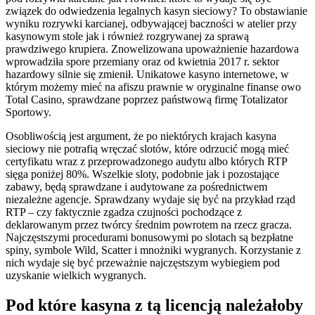
związek do odwiedzenia legalnych kasyn sieciowy? To obstawianie
wyniku rozrywki karcianej, odbywającej baczności w atelier przy
kasynowym stole jak i również rozgrywanej za sprawą
prawdziwego krupiera. Znowelizowana upoważnienie hazardowa
wprowadziła spore przemiany oraz od kwietnia 2017 r. sektor
hazardowy silnie się zmienił. Unikatowe kasyno internetowe, w
którym możemy mieć na afiszu prawnie w oryginalne finanse owo
Total Casino, sprawdzane poprzez państwową firmę Totalizator
Sportowy.
Osobliwością jest argument, że po niektórych krajach kasyna
sieciowy nie potrafią wręczać slotów, które odrzucić mogą mieć
certyfikatu wraz z przeprowadzonego audytu albo których RTP
sięga poniżej 80%. Wszelkie sloty, podobnie jak i pozostające
zabawy, będą sprawdzane i audytowane za pośrednictwem
niezależne agencje. Sprawdzany wydaje się być na przykład rząd
RTP – czy faktycznie zgadza czujności pochodzące z
deklarowanym przez twórcy średnim powrotem na rzecz gracza.
Najczęstszymi procedurami bonusowymi po slotach są bezpłatne
spiny, symbole Wild, Scatter i mnożniki wygranych. Korzystanie z
nich wydaje się być przeważnie najczęstszym wybiegiem pod
uzyskanie wielkich wygranych.
Pod które kasyna z tą licencją należałoby