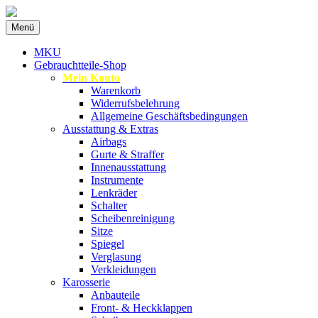
Zum
Menü
Inhalt
Spezialist für gebrauchte BMW-
MKU Autoteile
springen
MKU
Ersatzteile
Gebrauchtteile-Shop
Mein Konto
Warenkorb
Widerrufsbelehrung
Allgemeine Geschäftsbedingungen
Ausstattung & Extras
Airbags
Gurte & Straffer
Innenausstattung
Instrumente
Lenkräder
Schalter
Scheibenreinigung
Sitze
Spiegel
Verglasung
Verkleidungen
Karosserie
Anbauteile
Front- & Heckklappen