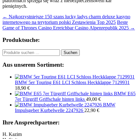
platformach sprzęga się wraz z niebezpieczeństwem kar
pieniężnych.
Beitragsnavigation
←
Najkorzystniejsze 150 szans lucky ladys charm deluxe kasyno
internetowego na terytorium polski Zestawienia Top 2025
Beste
Game of Thrones Casino Erreichbar Casino Alpenrepublik 2025
→
Produktsuche:
Suchen
Suchen
nach:
Aus unserem Sortiment:
BMW 5er Touring E61 LCI Schloss Heckklappe 7129931
18,90
€
BMW E65
7er Türgriff Griffschale hinten links
49,00
€
BMW
Impulsgeber Kurbelwelle 2247926
22,90
€
Ihre Ansprechpartner:
H. Kazim