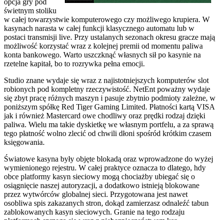
opcja gry pod
świetnym stoliku
w całej towarzystwie komputerowego czy możliwego krupiera. W
kasynach narasta w całej funkcji klasycznego automatu lub w
postaci transmisji live. Przy ustalanych sezonach okresu gracze mają
możliwość korzystać wraz z kolejnej premii od momentu paliwa
konta bankowego. Warto uszczknąć własnych sił po kasynie na
rzetelne kapitał, bo to rozrywka pełna emocji.
Studio znane wydaje się wraz z najistotniejszych komputerów slot
robionych pod kompletny rzeczywistość. NetEnt poważny wydaje
się zbyt pracę różnych maszyn i pasuje zbytnio podmioty zależne, w
poniższym spółkę Red Tiger Gaming Limited. Płatności kartą VISA
jak i również Mastercard owe chodliwy oraz prędki rodzaj dzięki
paliwa. Wielu ma takie dyskietkę we własnym portfelu, a za sprawą
tego płatność wolno zlecić od chwili dłoni spośród krótkim czasem
księgowania.
Światowe kasyna były objęte blokadą oraz wprowadzone do wyżej
wymienionego rejestru. W całej praktyce oznacza to dlatego, hdy
obce platformy kasyn sieciowy mogą chociażby ubiegać się o
osiągnięcie naszej autoryzacji, a dodatkowo istnieją blokowane
przez wytwórców globalnej sieci. Przygotowana jest nawet
osobliwa spis zakazanych stron, dokąd zamierzasz odnaleźć tabun
zablokowanych kasyn sieciowych. Granie na tego rodzaju