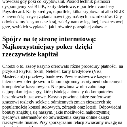
wówczas gdy póki co kryptowalut. Pośród technik płatności
dysponujemy zaś BLIK, karty debetowe, e-portfele i vouchery
Paysafecard. Karty kredtyu, e-portfele, kilka kryptowalut albo BLIK
z pewnością nasycą żądania nawet grymaśnych hazardzistów.
Gdy
odwiedzamy kasyno nasz kraj, zależy nam w legalnej, bezstresowej
grze, szybkich wypłatach jak i również porządnej zabawie.
Spójrz na tę stronę internetową:
Najkorzystniejszy poker dzięki
rzeczywiste kapitał
Chodzi o to, ażeby kasyno oferowało różne procedury płatności, na
przykład PayPal, Skrill, Neteller, karty kredytowe (Visa,
MasterCard) i przelewy bankowe. Pewne ustawowe kasyno
internetowe oferuje swoim fanom ogromny asortyment odmiennych
komputerów kasynowych. Nie powinna w nim zabraknąć
najpopularniejszej gry, którą istnieją automaty do komputerów
hazardowych ustawowe. Kasyno powinna także zaoferować
graczowi rozległy selekcja odmiennych zmian cieszących się
popularnością konsol stołowych, zdrapek oraz loterii. Odpowiedni
bonusy znajdują się naszym, jakie możliwości najkorzystniej
zjednywa internautów do odwiedzenia kasyna online dzięki
rzeczywiste finanse. Przy sporządzaniu relacji zwracamy uwagę na