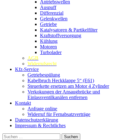
Antriebswellen
Auspuff
Differenzial
Gelenkwellen
Getriebe
Katalysatoren & Partikelfilter
Kraftstoffversorgung
Kühlung
Motoren
Turbolader
AGB
Widerrufsrecht
Kfz-Service
Getriebespülung
Kabelbruch Heckklappe 5“ (E61)
Steuerkette ersetzen am Motor 4 Zylinder
Verkokungen der Ansaugbrücke und
Einlassventilkanälen entfernen
Kontakt
Anfrage online
Widerruf für Fernabsatzverträge
Datenschutzerklärung
Impressum & Rechtliches
Suchen