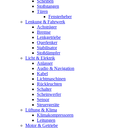
Scheiben
Stoßstangen
Türen
Fensterheber
Lenkung & Fahrwerk
Achsträger
Bremse
Lenkgetriebe
Querlenker
Stabilisator
Stoßdämpfer
Licht & Elektrik
Anlasser
Audio & Navigation
Kabel
Lichtmaschinen
Rückleuchten
Schalter
Scheinwerfer
Sensor
Steuergeräte
Lüftung & Klima
Klimakompressoren
Leitungen
Motor & Getriebe