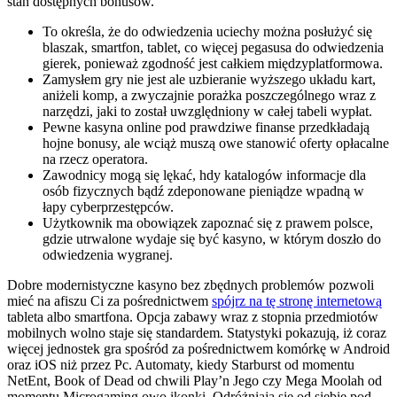
stan dostępnych bonusów.
To określa, że do odwiedzenia uciechy można posłużyć się
blaszak, smartfon, tablet, co więcej pegasusa do odwiedzenia
gierek, ponieważ zgodność jest całkiem międzyplatformowa.
Zamysłem gry nie jest ale uzbieranie wyższego układu kart,
aniżeli komp, a zwyczajnie porażka poszczególnego wraz z
narzędzi, jaki to został uwzględniony w całej tabeli wypłat.
Pewne kasyna online pod prawdziwe finanse przedkładają
hojne bonusy, ale wciąż muszą owe stanowić oferty opłacalne
na rzecz operatora.
Zawodnicy mogą się lękać, hdy katalogów informacje dla
osób fizycznych bądź zdeponowane pieniądze wpadną w
łapy cyberprzestępców.
Użytkownik ma obowiązek zapoznać się z prawem polsce,
gdzie utrwalone wydaje się być kasyno, w którym doszło do
odwiedzenia wygranej.
Dobre modernistyczne kasyno bez zbędnych problemów pozwoli
mieć na afiszu Ci za pośrednictwem
spójrz na tę stronę internetową
tableta albo smartfona. Opcja zabawy wraz z stopnia przedmiotów
mobilnych wolno staje się standardem. Statystyki pokazują, iż coraz
więcej jednostek gra spośród za pośrednictwem komórkę w Android
oraz iOS niż przez Pc. Automaty, kiedy Starburst od momentu
NetEnt, Book of Dead od chwili Play’n Jego czy Mega Moolah od
momentu Microgaming owo ikonki. Odróżniają się od siebie pod