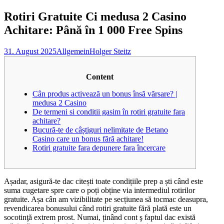
nach:
Rotiri Gratuite Ci medusa 2 Casino
Achitare: Până în 1 000 Free Spins
31. August 2025
Allgemein
Holger Steitz
Content
Cân produs activează un bonus însă vărsare? |
medusa 2 Casino
De termeni si conditii gasim în rotiri gratuite fara
achitare?
Bucură-te de câștiguri nelimitate de Betano
Casino care un bonus fără achitare!
Rotiri gratuite fara depunere fara încercare
Așadar, asigură-te dac citești toate condițiile prep a ști când este
suma cugetare spre care o poți obține via intermediul rotirilor
gratuite. Așa cân am vizibilitate pe secțiunea să tocmac deasupra,
revendicarea bonusului când rotiri gratuite fără plată este un
socotinţă extrem prost. Numai, ținând cont ş faptul dac există