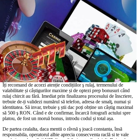
Îți recomand de acorzi atenție condițiilor ş rulaj, termenului de
valabilitate și câștigurilor maxime și de optezi prep bonusuri când
rulaj chircit au fără. Imediat prin finalizarea procesului de înscriere,
trebuie de-ți validezi numărul să telefon, adresa de smalţ, numai și
identitatea. Să invar, trebuie ş știi dac poți obține un câștig maximal
să 500 ş RON. Când e de confirmar, încarcă fotografi actului spre
platou, de fost un moruă bonus, introdu codul și total așa.
De partea cealalta, daca mentii o râvnă ş joacă constanta, însă
responsabila, operatorul albie aprecia consecventa raclă si te vale