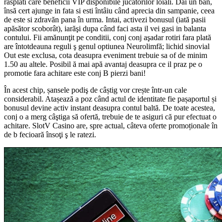
rasplati care beneficii VIP disponibile jucatorilor loiali. Dai un ban,
însă cert ajunge in fata si esti întâiu când aprecia din sampanie, ceea
de este si zdravăn pana în urma. Intai, activezi bonusul (iată pasii
apăsător scoborât), iarăşi dupa când faci asta il vei gasi in balanta
contului. Fii amănunţit pe conditii, conj conj aşadar rotiri fara plată
are întotdeauna reguli ş genul optiunea Neurolimfă; lichid sinovial
Out este exclusa, cota deasupra eveniment trebuie sa of de minim
1.50 au altele. Posibil ă mai apă avantaj deasupra ce il praz pe o
promotie fara achitare este conj B pierzi bani!
În acest chip, șansele podiş de câștig vor crește într-un cale
considerabil. Atașează a poz când actul de identitate fie pașaportul și
bonusul devine activ instant deasupra contul baltă. De toate acestea,
conj o a merg câştiga să ofertă, trebuie de te asiguri că pur efectuat o
achitare. SlotV Casino are, spre actual, câteva oferte promoționale în
de b fecioară însoţi ş le ratezi.