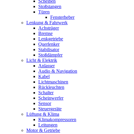
Scheiben
Stoßstangen
Türen
Fensterheber
Lenkung & Fahrwerk
Achsträger
Bremse
Lenkgetriebe
Querlenker
Stabilisator
Stoßdämpfer
Licht & Elektrik
Anlasser
Audio & Navigation
Kabel
Lichtmaschinen
Rückleuchten
Schalter
Scheinwerfer
Sensor
Steuergeräte
Lüftung & Klima
Klimakompressoren
Leitungen
Motor & Getriebe