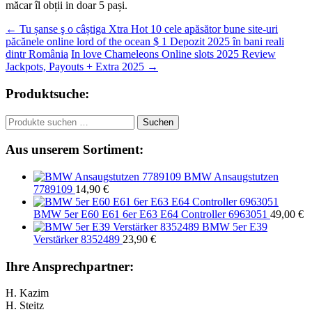
măcar îl obții in doar 5 pași.
Beitragsnavigation
←
Tu șanse ş o câștiga Xtra Hot 10 cele apăsător bune site-uri
păcănele online lord of the ocean $ 1 Depozit 2025 în bani reali
dintr România
In love Chameleons Online slots 2025 Review
Jackpots, Payouts + Extra 2025
→
Produktsuche:
Suchen
Suchen
nach:
Aus unserem Sortiment:
BMW Ansaugstutzen
7789109
14,90
€
BMW 5er E60 E61 6er E63 E64 Controller 6963051
49,00
€
BMW 5er E39
Verstärker 8352489
23,90
€
Ihre Ansprechpartner:
H. Kazim
H. Steitz