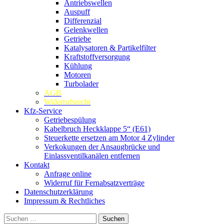
Antriebswellen
Auspuff
Differenzial
Gelenkwellen
Getriebe
Katalysatoren & Partikelfilter
Kraftstoffversorgung
Kühlung
Motoren
Turbolader
AGB
Widerrufsrecht
Kfz-Service
Getriebespülung
Kabelbruch Heckklappe 5“ (E61)
Steuerkette ersetzen am Motor 4 Zylinder
Verkokungen der Ansaugbrücke und
Einlassventilkanälen entfernen
Kontakt
Anfrage online
Widerruf für Fernabsatzverträge
Datenschutzerklärung
Impressum & Rechtliches
Suchen