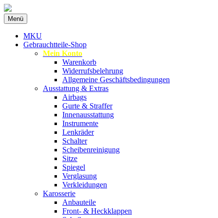
Zum
Menü
Inhalt
Spezialist für gebrauchte BMW-
MKU Autoteile
springen
MKU
Ersatzteile
Gebrauchtteile-Shop
Mein Konto
Warenkorb
Widerrufsbelehrung
Allgemeine Geschäftsbedingungen
Ausstattung & Extras
Airbags
Gurte & Straffer
Innenausstattung
Instrumente
Lenkräder
Schalter
Scheibenreinigung
Sitze
Spiegel
Verglasung
Verkleidungen
Karosserie
Anbauteile
Front- & Heckklappen