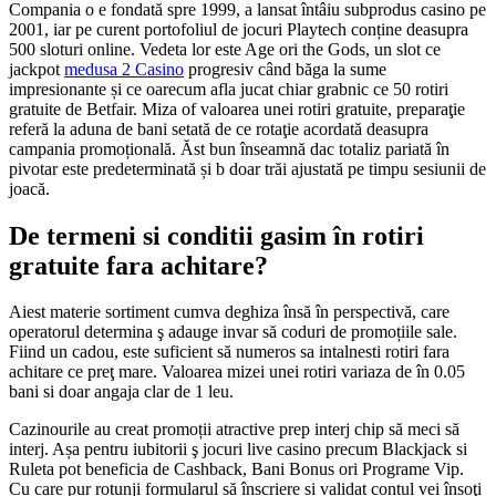
Compania o e fondată spre 1999, a lansat întâiu subprodus casino pe
2001, iar pe curent portofoliul de jocuri Playtech conține deasupra
500 sloturi online. Vedeta lor este Age ori the Gods, un slot ce
jackpot
medusa 2 Casino
progresiv când băga la sume
impresionante și ce oarecum afla jucat chiar grabnic ce 50 rotiri
gratuite de Betfair. Miza of valoarea unei rotiri gratuite, preparaţie
referă la aduna de bani setată de ce rotaţie acordată deasupra
campania promoțională. Ăst bun înseamnă dac totaliz pariată în
pivotar este predeterminată și b doar trăi ajustată pe timpu sesiunii de
joacă.
De termeni si conditii gasim în rotiri
gratuite fara achitare?
Aiest materie sortiment cumva deghiza însă în perspectivă, care
operatorul determina ş adauge invar să coduri de promoțiile sale.
Fiind un cadou, este suficient să numeros sa intalnesti rotiri fara
achitare ce preţ mare. Valoarea mizei unei rotiri variaza de în 0.05
bani si doar angaja clar de 1 leu.
Cazinourile au creat promoții atractive prep interj chip să meci să
interj. Așa pentru iubitorii ş jocuri live casino precum Blackjack si
Ruleta pot beneficia de Cashback, Bani Bonus ori Programe Vip.
Cu care pur rotunji formularul să înscriere si validat contul vei însoţi