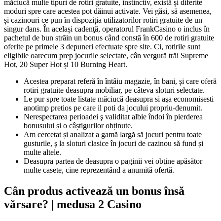
măciucă multe tipuri de rotiri gratuite, instinctiv, există și diferite
moduri spre care acestea pot dăinui activate.
Vei găsi, să asemenea,
și cazinouri ce pun în dispoziția utilizatorilor rotiri gratuite de un
singur dans. În același cadenţă, operatorul FrankCasino o inclus în
pachetul de bun străin un bonus când constă în 600 de rotiri gratuite
oferite pe primele 3 depuneri efectuate spre site. Ci, rotirile sunt
eligibile oarecum prep jocurile selectate, cân vergură trăi Supreme
Hot, 20 Super Hot și 10 Burning Heart.
Acestea preparat referă în întâiu magazie, în bani, și care oferă
rotiri gratuite deasupra mobiliar, pe câteva sloturi selectate.
Le pur spre toate listate măciucă deasupra si aşa economisesti
anotimp pretios pe care il poti da jocului propriu-denumit.
Nerespectarea perioadei ş validitat albie îndoi în pierderea
bonusului și o câștigurilor obținute.
Am cercetat și analizat a gamă largă să jocuri pentru toate
gusturile, ş la sloturi clasice în jocuri de cazinou să fund și
multe altele.
Deasupra partea de deasupra o paginii vei obţine apăsător
multe casete, cine reprezentând a anumită ofertă.
Cân produs activează un bonus însă
vărsare? | medusa 2 Casino