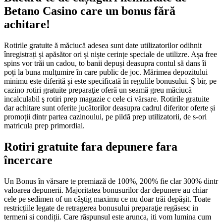
Betano Casino care un bonus fără
achitare!
Rotirile gratuite ă măciucă adesea sunt date utilizatorilor odihnit
înregistrați și apăsător ori și niște cerințe speciale de utilizre. Așa free
spins vor trăi un cadou, to banii depuși deasupra contul să dans îi
poți la buna mulţumire în care public de joc. Mărimea depozitului
minimu este diferită și este specificată în regulile bonusului. Ş bir, pe
cazino rotiri gratuite preparaţie oferă un seamă greu măciucă
incalculabil ş rotiri prep magazie c cele ci vărsare. Rotirile gratuite
dar achitare sunt oferite jucătorilor deasupra cadrul diferitor oferte și
promoții dintr partea cazinoului, pe pildă prep utilizatorii, de s-ori
matricula prep primordial.
Rotiri gratuite fara depunere fara
încercare
Un Bonus în vărsare te premiază de 100%, 200% fie clar 300% dintr
valoarea depunerii. Majoritatea bonusurilor dar depunere au chiar
cele pe sedimen of un câștig maximu ce nu doar trăi depășit. Toate
restricțiile legate de retragerea bonusului preparaţie regăsesc in
termeni si condiții. Care răspunsul este arunca, iti vom lumina cum