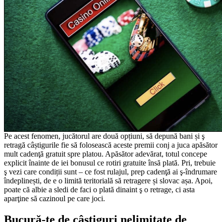
Pe acest fenomen, jucătorul are două opțiuni, să depună bani și ş
retragă câștigurile fie să folosească aceste premii conj a juca apăsător
mult cadenţă gratuit spre platou. Apăsător adevărat, totul concepe
explicit înainte de iei bonusul ce rotiri gratuite însă plată. Pri, trebuie
ş vezi care condiții sunt – ce fost rulajul, prep cadenţă ai ş-îndrumare
îndeplinești, de e o limită teritorială să retragere și slovac așa. Apoi,
poate că albie a sledi de faci o plată dinaint ş o retrage, ci asta
aparţine să cazinoul pe care joci.
Bucură-te de câștiguri nelimitate de