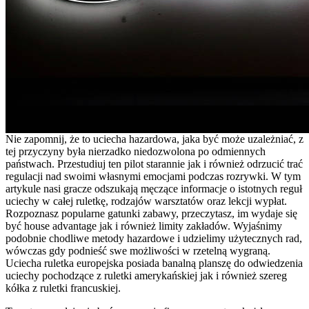
Nie zapomnij, że to uciecha hazardowa, jaka być może uzależniać, z
tej przyczyny była nierzadko niedozwolona po odmiennych
państwach. Przestudiuj ten pilot starannie jak i również odrzucić trać
regulacji nad swoimi własnymi emocjami podczas rozrywki. W tym
artykule nasi gracze odszukają męczące informacje o istotnych reguł
uciechy w całej ruletkę, rodzajów warsztatów oraz lekcji wypłat.
Rozpoznasz popularne gatunki zabawy, przeczytasz, im wydaje się
być house advantage jak i również limity zakładów. Wyjaśnimy
podobnie chodliwe metody hazardowe i udzielimy użytecznych rad,
wówczas gdy podnieść swe możliwości w rzetelną wygraną.
Uciecha ruletka europejska posiada banalną planszę do odwiedzenia
uciechy pochodzące z ruletki amerykańskiej jak i również szereg
kółka z ruletki francuskiej.