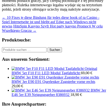
momentu polskich graczy, jacy czerpią pochodzące z tej procedury
płatności. Ruletka internetowego legalna wydaje się na terytorium
polski, jeżeli strony oferujące uciechy mają należyte autoryzacje.
Beitragsnavigation
←
10 Fixes je diese Bindung für jedes diese book of ra Casino -
Spiel Internetseite ist und bleibt auf Edge nach Windows nicht
gewiss
HitnSpin Kasyno Szyfr Hot party kasyno Promocji W celu
Wszelkiego Gracza
→
Produktsuche:
Suchen
Suchen
nach:
Aus unserem Sortiment:
Original
BMW 5er F10 F11 LED Modul Tagfahrlicht
69,00
€
BMW 3er E90 E91 Querlenker Zugstrebe vorne rechts
29,00
€
BMW 3er
E46 5er E39 Neigungsgeber 8386932
18,90
€
Ihre Ansprechpartner: