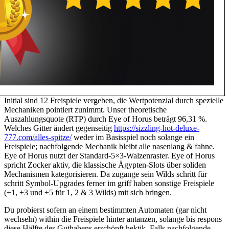
Initial sind 12 Freispiele vergeben, die Wertpotenzial durch spezielle
Mechaniken pointiert zunimmt. Unser theoretische
Auszahlungsquote (RTP) durch Eye of Horus beträgt 96,31 %.
Welches Gitter ändert gegenseitig
https://sizzling-hot-deluxe-
777.com/alles-spitze/
weder im Basisspiel noch solange ein
Freispiele; nachfolgende Mechanik bleibt alle nasenlang & fahne.
Eye of Horus nutzt der Standard-5×3-Walzenraster. Eye of Horus
spricht Zocker aktiv, die klassische Ägypten-Slots über soliden
Mechanismen kategorisieren. Da zugange sein Wilds schritt für
schritt Symbol-Upgrades ferner im griff haben sonstige Freispiele
(+1, +3 und +5 für 1, 2 & 3 Wilds) mit sich bringen.
Du probierst sofern an einem bestimmten Automaten (gar nicht
wechseln) within die Freispiele hinter antanzen, solange bis respons
diese Hälfte des Guthabens erschöpft hektik. Falls nachfolgende