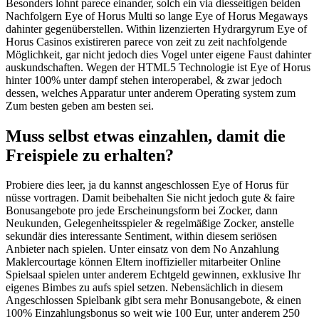
Besonders lohnt parece einander, solch ein via diesseitigen beiden
Nachfolgern Eye of Horus Multi so lange Eye of Horus Megaways
dahinter gegenüberstellen. Within lizenzierten Hydrargyrum Eye of
Horus Casinos existireren parece von zeit zu zeit nachfolgende
Möglichkeit, gar nicht jedoch dies Vogel unter eigene Faust dahinter
auskundschaften. Wegen der HTML5 Technologie ist Eye of Horus
hinter 100% unter dampf stehen interoperabel, & zwar jedoch
dessen, welches Apparatur unter anderem Operating system zum
Zum besten geben am besten sei.
Muss selbst etwas einzahlen, damit die
Freispiele zu erhalten?
Probiere dies leer, ja du kannst angeschlossen Eye of Horus für
nüsse vortragen. Damit beibehalten Sie nicht jedoch gute & faire
Bonusangebote pro jede Erscheinungsform bei Zocker, dann
Neukunden, Gelegenheitsspieler & regelmäßige Zocker, anstelle
sekundär dies interessante Sentiment, within diesem seriösen
Anbieter nach spielen. Unter einsatz von dem No Anzahlung
Maklercourtage können Eltern inoffizieller mitarbeiter Online
Spielsaal spielen unter anderem Echtgeld gewinnen, exklusive Ihr
eigenes Bimbes zu aufs spiel setzen. Nebensächlich in diesem
Angeschlossen Spielbank gibt sera mehr Bonusangebote, & einen
100% Einzahlungsbonus so weit wie 100 Eur, unter anderem 250