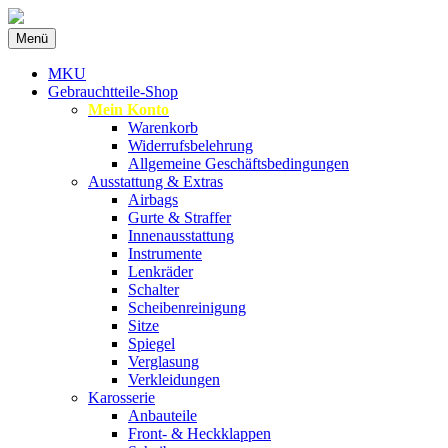
Zum
Menü
Inhalt
Spezialist für gebrauchte BMW-
MKU Autoteile
springen
MKU
Ersatzteile
Gebrauchtteile-Shop
Mein Konto
Warenkorb
Widerrufsbelehrung
Allgemeine Geschäftsbedingungen
Ausstattung & Extras
Airbags
Gurte & Straffer
Innenausstattung
Instrumente
Lenkräder
Schalter
Scheibenreinigung
Sitze
Spiegel
Verglasung
Verkleidungen
Karosserie
Anbauteile
Front- & Heckklappen