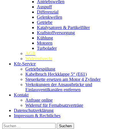
Antriebswellen
Auspuff
Differenzial
Gelenkwellen
Getriebe
Katalysatoren & Partikelfilter
Kraftstoffversorgung
Kühlung
Motoren
Turbolader
AGB
Widerrufsrecht
Kfz-Service
Getriebespülung
Kabelbruch Heckklappe 5“ (E61)
Steuerkette ersetzen am Motor 4 Zylinder
Verkokungen der Ansaugbrücke und
Einlassventilkanälen entfernen
Kontakt
Anfrage online
Widerruf für Fernabsatzverträge
Datenschutzerklärung
Impressum & Rechtliches
Suchen