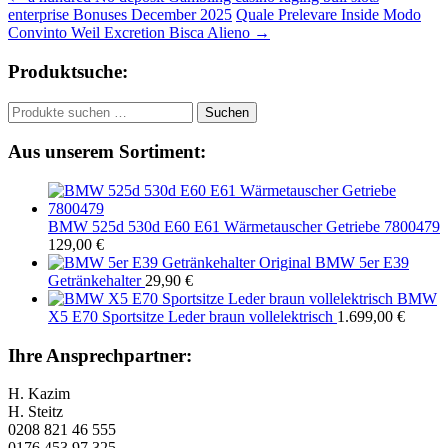
Beitragsnavigation
enterprise Bonuses December 2025
Quale Prelevare Inside Modo
Convinto Weil Excretion Bisca Alieno
→
Produktsuche:
Suchen
Suchen
nach:
Aus unserem Sortiment:
BMW 525d 530d E60 E61 Wärmetauscher Getriebe 7800479
129,00
€
Original BMW 5er E39
Getränkehalter
29,90
€
BMW
X5 E70 Sportsitze Leder braun vollelektrisch
1.699,00
€
Ihre Ansprechpartner:
H. Kazim
H. Steitz
0208 821 46 555
0176 453 97 325