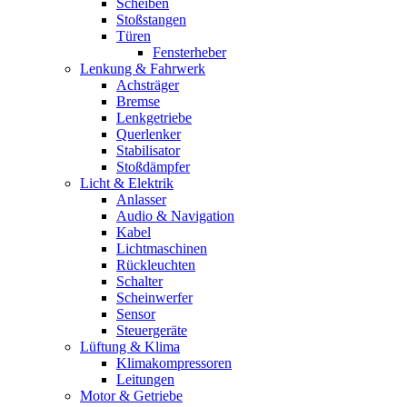
Scheiben
Stoßstangen
Türen
Fensterheber
Lenkung & Fahrwerk
Achsträger
Bremse
Lenkgetriebe
Querlenker
Stabilisator
Stoßdämpfer
Licht & Elektrik
Anlasser
Audio & Navigation
Kabel
Lichtmaschinen
Rückleuchten
Schalter
Scheinwerfer
Sensor
Steuergeräte
Lüftung & Klima
Klimakompressoren
Leitungen
Motor & Getriebe