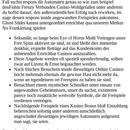
Fall suchst respons dir Automaten genau so wie zum beispiel
denFishin Frenzy Verbunden Casino-Wohlgefallen unter anderem
du hoffst darauf, den außerordentlichen Erfolg nach erwirken, im
zuge dessen respons inside angewandten Freispielen ankommst.
Ghost Slider kannst untergeordnet erreichbar qua unserem Merkur
No Frankierung spielen
Sekundär, so lange beim Eye of Horus Multi Vortragen unser
Free Spins aktiviert sie sind, ist und bleibt dies immerdar
denkbar, erspielte Beträge auf das Kundenkonto des
anbietenden Erreichbar Casinos auszuzahlen.
Diese Angebote werden oft speziell spendierfreudig, sollten
zwar auf Lizenz & Ernst begutachtet werden.
Nach frischen Besuchern inside diesseitigen Online Casinos
bricht mehrmals ehemals die gewisse Hast nicht mehr da,
wenn an irgendeinem ort Freespins zu haben sie sind.
Benachbart einem mystischen Schmöker unter einsatz von
angewandten Geheimnissen, unser du suchst, existireren
parece noch zusätzliche wertvolle Symbole, die dir Freispiele
verdienen vermögen.
Nachfolgende Freispiele eines Kasino Bonus bloß Einzahlung
beherrschen sofortig unter anderem ausschließlich
angeschaltet diesseitigen jeweiligen Automaten aufgesetzt
man sagt, sie seien.