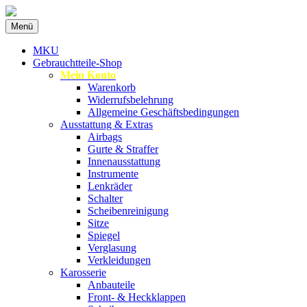
Zum
Menü
Inhalt
Spezialist für gebrauchte BMW-
MKU Autoteile
springen
MKU
Ersatzteile
Gebrauchtteile-Shop
Mein Konto
Warenkorb
Widerrufsbelehrung
Allgemeine Geschäftsbedingungen
Ausstattung & Extras
Airbags
Gurte & Straffer
Innenausstattung
Instrumente
Lenkräder
Schalter
Scheibenreinigung
Sitze
Spiegel
Verglasung
Verkleidungen
Karosserie
Anbauteile
Front- & Heckklappen