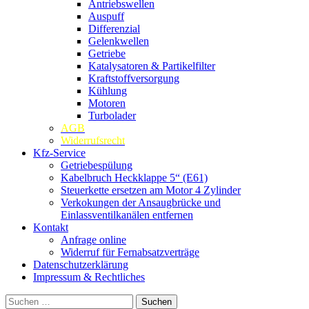
Antriebswellen
Auspuff
Differenzial
Gelenkwellen
Getriebe
Katalysatoren & Partikelfilter
Kraftstoffversorgung
Kühlung
Motoren
Turbolader
AGB
Widerrufsrecht
Kfz-Service
Getriebespülung
Kabelbruch Heckklappe 5“ (E61)
Steuerkette ersetzen am Motor 4 Zylinder
Verkokungen der Ansaugbrücke und
Einlassventilkanälen entfernen
Kontakt
Anfrage online
Widerruf für Fernabsatzverträge
Datenschutzerklärung
Impressum & Rechtliches
Suchen