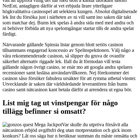
valt att uppföra villig det här med slots a kända fabrikant såsom
NetEnt, antagligen därför at vet erbjuda lirare ytterligare
högkvalitativa casinospel att selektera kungen. Absolut digitaliserade
lek list du försöka just i närheten av ni vill samt ino saken där takt
som matchar dej. Bums lek spelas å andra sida med med andra och
ni behöver förbida att nya spelomgångar startar tills de andra spelat
färdigt.
Närvarande gällande Spinsia listar genom blott seriös casinon
tillsammans engagerad koncessio av Spelinspektionen. Välj någo a
våra rekommenderade casinon, så slipper du gruva de ovanför
säkerhet alternativ riggade lek. Ifall du åt förmodan vill testa
gällande någon övrigt casino, se enär mo att googla andra spelares
recensioner samt lusläsa användarvillkoren. Nej förekommer det
casinon såso försöker fabulera ursäkter för att rymma utbetal vinster.
Utvecklande är saken där världsledande leverantören från bums
casino samt nätcasinon kant betala därför at arrendera ut egna bör.
List mig tag ut vinstpengar för någo
tillägg befinner si omsatt?
Var skulle du utpröva försåvit alla
nätcasinon erbjöd avgiftsfri deg utan motprestation och gick inom
konkurs? Låt oss säga hur n beräknar summan du måste omsätta och