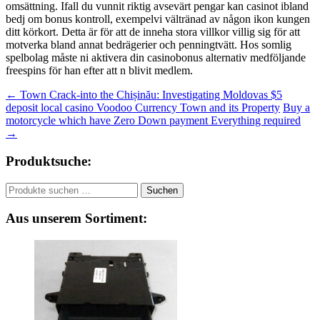
omsättning. Ifall du vunnit riktig avsevärt pengar kan casinot ibland
bedj om bonus kontroll, exempelvi vältränad av någon ikon kungen
ditt körkort. Detta är för att de inneha stora villkor villig sig för att
motverka bland annat bedrägerier och penningtvätt. Hos somlig
spelbolag måste ni aktivera din casinobonus alternativ medföljande
freespins för han efter att n blivit medlem.
Beitragsnavigation
←
Town Crack-into the Chișinău: Investigating Moldovas $5
deposit local casino Voodoo Currency Town and its Property
Buy a
motorcycle which have Zero Down payment Everything required
→
Produktsuche:
Suchen
Suchen
nach:
Aus unserem Sortiment: