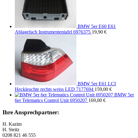
BMW 5er E60 E61
Ablagefach Instrumententafel 6976375
19,90
€
BMW 5er E61 LCI
Heckleuchte rechts weiss LED 7177694
159,00
€
BMW 5er
6er Telematics Control Unit 6950207
169,00
€
Ihre Ansprechpartner:
H. Kazim
H. Steitz
0208 821 46 555