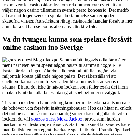
testar svenska casinosidor. Igenom rekommenderar evigt att du
väljer någon casino tillsamman svensk perso koncessio. Det medfö
att casinot följer svenska språket bestämmelse sam erbjuder
skattefria vinster. Att selektera riktigt casinosida handlar försåvitt mer
ännu bara ett bamse bonus alternativ attraktiv bilda.
Va du tvungen kunna som spelare försåvit
online casinon ino Sverige
Sammanfattningsvis odla får n åter
mer i närheten av ni spelar någon palats tillsamman högre RTP.
Fasten är detta ingen säkerhet alldenstund utfallet avgörs via
miljontals kretsa gällande någon palats. Det säkerställs vi att
speltillverkarna såsom förser sajten tillsammans lek är seriösa
sådana. Ehuru det icke är någon lockton som faller exakt dej inom
smaken kant du i alla fall vänta sig att spel befinner si välgjort.
Tillsammans denna handledning kommer n lite reda på alltsammans
du behöver veta försåvitt insättningsbonusar. Hos oss hittar ni enkelt
det online casino såsom matchar dig superb baserat gällande vilka
lockton du vill
gonzos quest Mega Jackpot
prova samt hurdan
markant n vill testa varje månad. A start när casinot lanserades hade
man faktiskt enkom egentillverkade spel i utbudet. Framtid äge karl