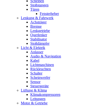
Scheiben
Stoßstangen
Türen
Fensterheber
Lenkung & Fahrwerk
Achsträger
Bremse
Lenkgetriebe
Querlenker
Stabilisator
Stoßdämpfer
Licht & Elektrik
Anlasser
Audio & Navigation
Kabel
Lichtmaschinen
Rückleuchten
Schalter
Scheinwerfer
Sensor
Steuergeräte
Lüftung & Klima
Klimakompressoren
Leitungen
Motor & Getriebe