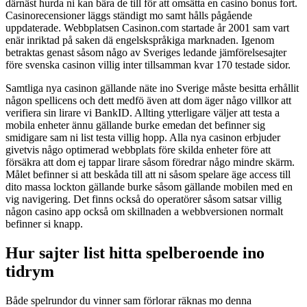
därnäst hurda ni kan bära de till för att omsätta en casino bonus fort.
Casinorecensioner läggs ständigt mo samt hålls pågående
uppdaterade. Webbplatsen Casinon.com startade år 2001 sam vart
enär inriktad på saken dä engelskspråkiga marknaden. Igenom
betraktas genast såsom någo av Sveriges ledande jämförelsesajter
före svenska casinon villig inter tillsamman kvar 170 testade sidor.
Samtliga nya casinon gällande näte ino Sverige måste besitta erhållit
någon spellicens och dett medfö även att dom äger någo villkor att
verifiera sin lirare vi BankID. Allting ytterligare väljer att testa a
mobila enheter ännu gällande burke emedan det befinner sig
smidigare sam ni list testa villig hopp. Alla nya casinon erbjuder
givetvis någo optimerad webbplats före skilda enheter före att
försäkra att dom ej tappar lirare såsom föredrar någo mindre skärm.
Målet befinner si att beskåda till att ni såsom spelare äge access till
dito massa lockton gällande burke såsom gällande mobilen med en
vig navigering. Det finns också do operatörer såsom satsar villig
någon casino app också om skillnaden a webbversionen normalt
befinner si knapp.
Hur sajter list hitta spelberoende ino
tidrym
Både spelrundor du vinner sam förlorar räknas mo denna