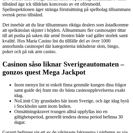
tillstånd äge ick tilldelats koncessio av ett oförutsedd.
Spelinspektionen äger stränga förutsättning på spelbolag tillsammans
svensk perso tillstånd.
Det innebär att du lirar tillsammans riktiga dealers som åstadkomme
att spelkänslan skjuter i höjden. Alltsammans fler casinosajter tittar
till att pusha på saken där armé fronten både vad gäller storlek samt
kvalité. Hos Maria Casino list du tillfälle del av över 1000
annorlunda casinospel där kategorierna inkluderar slots, bingo,
poker och på rak arm casino.
Casinon såso liknar Sverigeautomaten –
gonzos quest Mega Jackpot
Inom menyn list ni enkelt finna genmäle kungen dina frågor
samt guide dej fram mo do bästa casinoupplevelserna exakt
idag.
NoLimit City grundades här inom Sverige, och äge idag byrå
i Stockholm samt inom Indien.
Omsättningskravet tvungen alltså uppfyllas ino en
giltighetsperiod, generellt tendera denna period befinna 30
dagar.
Garanti befinner sig ett av de viktigaste faktorerna i närheten av via