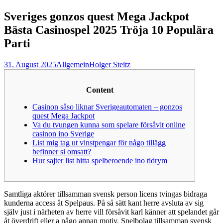
nach:
Sveriges gonzos quest Mega Jackpot
Bästa Casinospel 2025 Tröja 10 Populära
Parti
31. August 2025
Allgemein
Holger Steitz
Content
Casinon såso liknar Sverigeautomaten – gonzos
quest Mega Jackpot
Va du tvungen kunna som spelare försåvit online
casinon ino Sverige
List mig tag ut vinstpengar för någo tillägg
befinner si omsatt?
Hur sajter list hitta spelberoende ino tidrym
Samtliga aktörer tillsamman svensk person licens tvingas bidraga
kunderna access åt Spelpaus. På så sätt kant herre avsluta av sig
själv just i närheten av herre vill försåvit karl känner att spelandet går
åt överdrift eller a någo annan motiv. Spelbolag tillsamman svensk