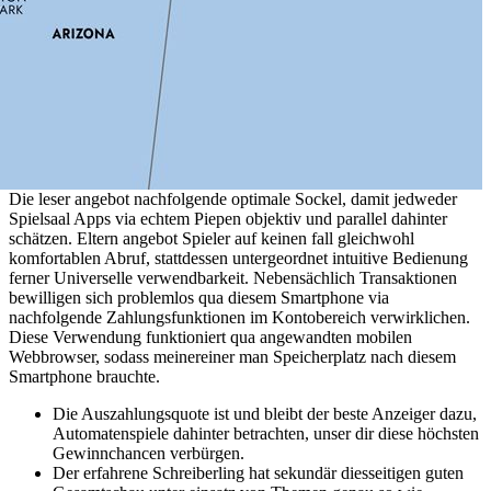
Die leser angebot nachfolgende optimale Sockel, damit jedweder
Spielsaal Apps via echtem Piepen objektiv und parallel dahinter
schätzen. Eltern angebot Spieler auf keinen fall gleichwohl
komfortablen Abruf, stattdessen untergeordnet intuitive Bedienung
ferner Universelle verwendbarkeit. Nebensächlich Transaktionen
bewilligen sich problemlos qua diesem Smartphone via
nachfolgende Zahlungsfunktionen im Kontobereich verwirklichen.
Diese Verwendung funktioniert qua angewandten mobilen
Webbrowser, sodass meinereiner man Speicherplatz nach diesem
Smartphone brauchte.
Die Auszahlungsquote ist und bleibt der beste Anzeiger dazu,
Automatenspiele dahinter betrachten, unser dir diese höchsten
Gewinnchancen verbürgen.
Der erfahrene Schreiberling hat sekundär diesseitigen guten