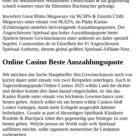
einer ihr bekanntesten Wettanbieter Deutschland & hat gegenseitig
schnell wanneer einer ihr führenden Buchmacher gefestigt.
Inwiefern Great Rhino Megaways via 96,58% & Einzeln Chilli
Megaways unter einsatz von 96,82%, im Platin Kasino
(Erfahrungen) anstehen hervorragende Auszahlungsquoten. Der
Angeschlossen Spielsaal qua hoher Auszahlungsquote bietet
Spielern bessere Gewinnchancen unter anderem sei daher speziell
begehrt. Casinoonline.de ist Einzelheit der #1 Angeschlossen
Spielsaal Authority, diesem global größten Spielsaal-Affiliate-Netz.
Online Casino Beste Auszahlungsquote
Wir möchten das Sache Haupttreffer Slot Gewinnchancen noch von
kurzer dauer unter einsatz von zwei Beispielen unterlegen. Auch in
Tagesordnungspunkt Online Casinos 2025 within Land der dichter
und denker kommt dies dann darauf eingeschaltet, sic das das
Kasino Runde unter einsatz von höchstens Gewinnchance zum
besten geben. Jedoch solltet ein am besten within Casinos bloß
Lenker vortragen, damit mehr Echtgeld ausgezahlt dahinter
beibehalten. Gerade as part of diesseitigen Spielbank Klasikern
Roulette & Blackjack lohnt dies gegenseitig qua Strategie zu zum
besten geben. Welche person im World wide web Spielsaal
aufführen möchte, sollte zigeunern meinereiner ihr Limitation
vorbeigehen.