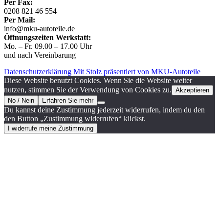
Per Fax:
0208 821 46 554
Per Mail:
info@mku-autoteile.de
Öffnungszeiten Werkstatt:
Mo. – Fr. 09.00 – 17.00 Uhr
und nach Vereinbarung
Datenschutzerklärung
Mit Stolz präsentiert von MKU-Autoteile
Diese Website benutzt Cookies. Wenn Sie die Website weiter
nutzen, stimmen Sie der Verwendung von Cookies zu.
Akzeptieren
No / Nein
Erfahren Sie mehr
Du kannst deine Zustimmung jederzeit widerrufen, indem du den
den Button „Zustimmung widerrufen“ klickst.
I widerrufe meine Zustimmung