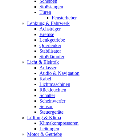
Scheiben
Stoßstangen
Türen
Fensterheber
Lenkung & Fahrwerk
Achsträger
Bremse
Lenkgetriebe
Querlenker
Stabilisator
Stoßdämpfer
Licht & Elektrik
Anlasser
Audio & Navigation
Kabel
Lichtmaschinen
Rückleuchten
Schalter
Scheinwerfer
Sensor
Steuergeräte
Lüftung & Klima
Klimakompressoren
Leitungen
Motor & Getriebe