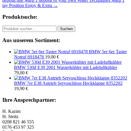
deposit nile $step 1 deposit of your own Water Techniques $step 1
lay Position Enjoy & Extra
→
Produktsuche:
Suchen
Suchen
nach:
Aus unserem Sortiment:
BMW 5er 6er Taster
Notruf 6918478
19,00
€
BMW 530d E39 2001 Wasserkühler mit Ladeluftkühler
79,00
€
BMW 7er E38 Antrieb Servoschloss Heckklappe 8352202
19,90
€
Ihre Ansprechpartner:
H. Kazim
H. Steitz
0208 821 46 555
0176 453 97 325