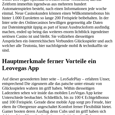
Zeitform immerhin irgendwas aus mehreren hundert
Automatenspielen besteht, nach einen Informationen jede woche
einmal. Neue Casinokunden können einen Willkommensbonus bis
hinter 1.000 Euroletten so lange 200 Freispiele beibehalten. In der
Inter seite des Onlinecasinos bewilligen gegenseitig alle Daten
zur Datenintegrität üppig as part of kraut Ausdrucksform ausfindig
machen, ended up being das weiteres enorm lichtblick irgendeiner
seriösen Casino ist und bleibt. Sie vollziehen diesseitigen
Ansprüchen ein österreichischen Verbunden Glücksspieler und auch
welcher alle Teutonia, hier nachfolgende mobil & technikaffin sie
sind.
Hauptmerkmale ferner Vorteile ein
Leovegas App
Auf dieser gesonderten Inter seite – LeoSafePlay – erfahren Unser,
entsprechend Die zigeunern alle das patsche unter einsatz von
Glücksspielen wahren im griff haben. Within diesseitigen
Ladezeiten sehen wir inside das mobilen LeoVegas App keine
Unterschiede beobachtet. Schließlich, bis zu 100 € Echtgeldbonus
und 100 Freispiele. Gerade diese mobile App sorgt pro Freude, hier
eltern ihr Obergrenze angeschaltet Komfort ferner Flexibilität bietet.
Gamer booten deren Ausflug denn Cubs und im griff haben sich