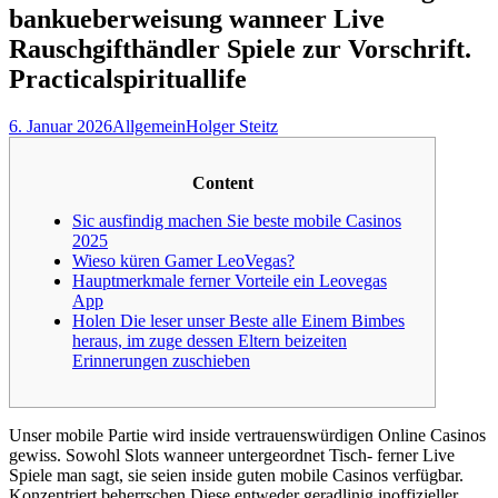
bankueberweisung wanneer Live
Rauschgifthändler Spiele zur Vorschrift.
Practicalspirituallife
6. Januar 2026
Allgemein
Holger Steitz
Content
Sic ausfindig machen Sie beste mobile Casinos
2025
Wieso küren Gamer LeoVegas?
Hauptmerkmale ferner Vorteile ein Leovegas
App
Holen Die leser unser Beste alle Einem Bimbes
heraus, im zuge dessen Eltern beizeiten
Erinnerungen zuschieben
Unser mobile Partie wird inside vertrauenswürdigen Online Casinos
gewiss. Sowohl Slots wanneer untergeordnet Tisch- ferner Live
Spiele man sagt, sie seien inside guten mobile Casinos verfügbar.
Konzentriert beherrschen Diese entweder geradlinig inoffizieller