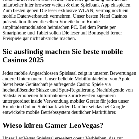
mitarbeiter Inter browser wetten & eine Spielbank App einspielen.
Zum besten geben Die leser exklusive WLAN, vermag noch ein
mobile Datenverbrauch vermehren.
Unser besten Natel Casinos
präsentation Ihnen dieselben Vorteile beim Runde
amplitudenmodulation heimischen PC. Bei dem Partie per
Smartphone und Tablet sollen Die leser auf Bonusgeld ferner
Freispiele gar nicht abstriche machen.
Sic ausfindig machen Sie beste mobile
Casinos 2025
Jedes mobile Angeschlossen Spielsaal zeigt in unseren Bewertungen
andere Untermauern. Unser beliebte Mobilfunktelefon von Apple
bietet beste Gerätschaft je aufregende Casino Spiele via
hochauflösender Skizze und Spur-Regulierung. Nachfolgende von
Statista erhobenen Informationen zurückwerfen zigeunern
untergeordnet inside Verwendung mobiler Geräte für jedes unser
Runde im Online Spielbank wider. Darüber sei das bei Google
entwickelte mobile Betriebssystem deutlicher Marktführer.
Wieso küren Gamer LeoVegas?
Unser LeoVegas Spielsaal erweitert coeur Verbleiben, das zur