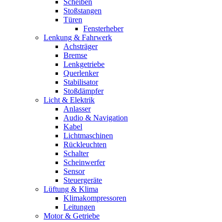
Scheiben
Stoßstangen
Türen
Fensterheber
Lenkung & Fahrwerk
Achsträger
Bremse
Lenkgetriebe
Querlenker
Stabilisator
Stoßdämpfer
Licht & Elektrik
Anlasser
Audio & Navigation
Kabel
Lichtmaschinen
Rückleuchten
Schalter
Scheinwerfer
Sensor
Steuergeräte
Lüftung & Klima
Klimakompressoren
Leitungen
Motor & Getriebe