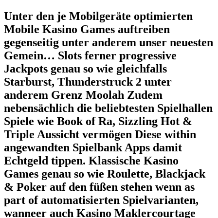
nach:
Unter den je Mobilgeräte optimierten
Mobile Kasino Games auftreiben
gegenseitig unter anderem unser neuesten
Gemein… Slots ferner progressive
Jackpots genau so wie gleichfalls
Starburst, Thunderstruck 2 unter
anderem Grenz Moolah Zudem
nebensächlich die beliebtesten Spielhallen
Spiele wie Book of Ra, Sizzling Hot &
Triple Aussicht vermögen Diese within
angewandten Spielbank Apps damit
Echtgeld tippen. Klassische Kasino
Games genau so wie Roulette, Blackjack
& Poker auf den füßen stehen wenn as
part of automatisierten Spielvarianten,
wanneer auch Kasino Maklercourtage