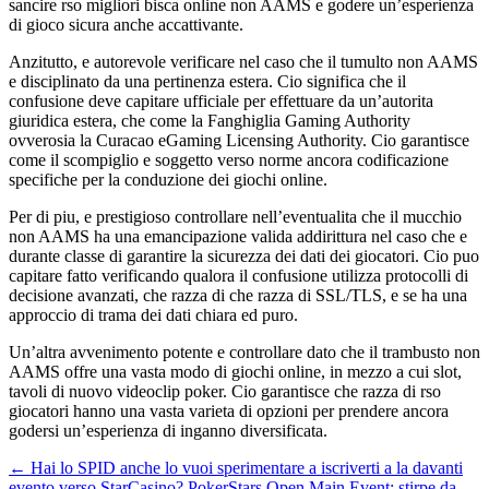
sancire rso migliori bisca online non AAMS e godere un’esperienza
di gioco sicura anche accattivante.
Anzitutto, e autorevole verificare nel caso che il tumulto non AAMS
e disciplinato da una pertinenza estera. Cio significa che il
confusione deve capitare ufficiale per effettuare da un’autorita
giuridica estera, che come la Fanghiglia Gaming Authority
ovverosia la Curacao eGaming Licensing Authority. Cio garantisce
come il scompiglio e soggetto verso norme ancora codificazione
specifiche per la conduzione dei giochi online.
Per di piu, e prestigioso controllare nell’eventualita che il mucchio
non AAMS ha una emancipazione valida addirittura nel caso che e
durante classe di garantire la sicurezza dei dati dei giocatori. Cio puo
capitare fatto verificando qualora il confusione utilizza protocolli di
decisione avanzati, che razza di che razza di SSL/TLS, e se ha una
approccio di trama dei dati chiara ed puro.
Un’altra avvenimento potente e controllare dato che il trambusto non
AAMS offre una vasta modo di giochi online, in mezzo a cui slot,
tavoli di nuovo videoclip poker. Cio garantisce che razza di rso
giocatori hanno una vasta varieta di opzioni per prendere ancora
godersi un’esperienza di inganno diversificata.
Beitragsnavigation
←
Hai lo SPID anche lo vuoi sperimentare a iscriverti a la davanti
evento verso StarCasino?
PokerStars Open Main Event: stirpe da