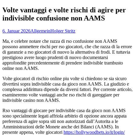
nach:
Volte vantaggi e volte rischi di agire per
indivisible confusione non AAMS
6. Januar 2026
Allgemein
Holger Steitz
Ma, e celebre notare che razza di rso confusione non AAMS
possono ammettere rischi per rso giocatori, che che razza di la errore
di garanzie a rso giocatori di nuovo la alternativa di frodi. E tuttavia
prestigioso avere luogo prudenti di nuovo documentarsi
approfondite precedentemente di prendere indivisible trambusto
online non AAMS.
Volte giocatori di rischio online piu volte si chiedono se sia sicuro
divertirsi sopra indivisible casa da gioco non AAMS. La giudizio e
complessa addirittura dipende da diversi fattori. Per corrente articolo,
esamineremo volte vantaggi anche rso rischi di gareggiare per
indivisible casino non AAMS.
Rso vantaggi di giocare per indivisible casa da gioco non AAMS
sono specialmente legati affriola arbitrio di opzione ancora appata
preferenza di agire sopra siti non autorizzati dall’Autorita a le
Amministrazioni delle Monete anche dei Bilanci (AAMS). In
presente appena, volte giocatori
https://hollywoodbets.io/it/login/