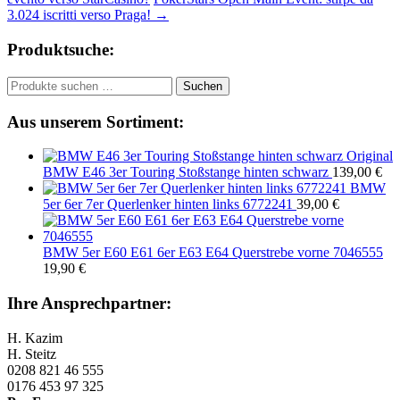
3.024 iscritti verso Praga!
→
Produktsuche:
Suchen
Suchen
nach:
Aus unserem Sortiment:
Original
BMW E46 3er Touring Stoßstange hinten schwarz
139,00
€
BMW
5er 6er 7er Querlenker hinten links 6772241
39,00
€
BMW 5er E60 E61 6er E63 E64 Querstrebe vorne 7046555
19,90
€
Ihre Ansprechpartner:
H. Kazim
H. Steitz
0208 821 46 555
0176 453 97 325