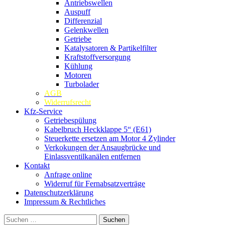
Antriebswellen
Auspuff
Differenzial
Gelenkwellen
Getriebe
Katalysatoren & Partikelfilter
Kraftstoffversorgung
Kühlung
Motoren
Turbolader
AGB
Widerrufsrecht
Kfz-Service
Getriebespülung
Kabelbruch Heckklappe 5“ (E61)
Steuerkette ersetzen am Motor 4 Zylinder
Verkokungen der Ansaugbrücke und
Einlassventilkanälen entfernen
Kontakt
Anfrage online
Widerruf für Fernabsatzverträge
Datenschutzerklärung
Impressum & Rechtliches
Suchen