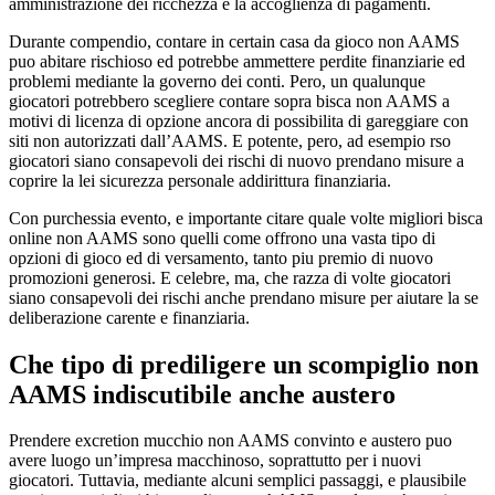
amministrazione dei ricchezza e la accoglienza di pagamenti.
Durante compendio, contare in certain casa da gioco non AAMS
puo abitare rischioso ed potrebbe ammettere perdite finanziarie ed
problemi mediante la governo dei conti. Pero, un qualunque
giocatori potrebbero scegliere contare sopra bisca non AAMS a
motivi di licenza di opzione ancora di possibilita di gareggiare con
siti non autorizzati dall’AAMS. E potente, pero, ad esempio rso
giocatori siano consapevoli dei rischi di nuovo prendano misure a
coprire la lei sicurezza personale addirittura finanziaria.
Con purchessia evento, e importante citare quale volte migliori bisca
online non AAMS sono quelli come offrono una vasta tipo di
opzioni di gioco ed di versamento, tanto piu premio di nuovo
promozioni generosi. E celebre, ma, che razza di volte giocatori
siano consapevoli dei rischi anche prendano misure per aiutare la se
deliberazione carente e finanziaria.
Che tipo di prediligere un scompiglio non
AAMS indiscutibile anche austero
Prendere excretion mucchio non AAMS convinto e austero puo
avere luogo un’impresa macchinoso, soprattutto per i nuovi
giocatori. Tuttavia, mediante alcuni semplici passaggi, e plausibile