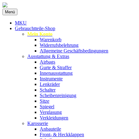
Zum
Menü
Inhalt
Spezialist für gebrauchte BMW-
MKU Autoteile
springen
MKU
Ersatzteile
Gebrauchtteile-Shop
Mein Konto
Warenkorb
Widerrufsbelehrung
Allgemeine Geschäftsbedingungen
Ausstattung & Extras
Airbags
Gurte & Straffer
Innenausstattung
Instrumente
Lenkräder
Schalter
Scheibenreinigung
Sitze
Spiegel
Verglasung
Verkleidungen
Karosserie
Anbauteile
Front- & Heckklappen