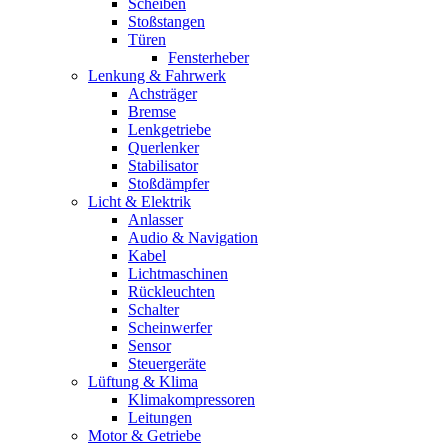
Scheiben
Stoßstangen
Türen
Fensterheber
Lenkung & Fahrwerk
Achsträger
Bremse
Lenkgetriebe
Querlenker
Stabilisator
Stoßdämpfer
Licht & Elektrik
Anlasser
Audio & Navigation
Kabel
Lichtmaschinen
Rückleuchten
Schalter
Scheinwerfer
Sensor
Steuergeräte
Lüftung & Klima
Klimakompressoren
Leitungen
Motor & Getriebe