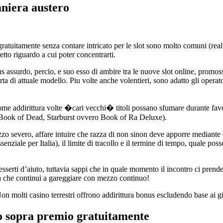
niera austero
gratuitamente senza contare intricato per le slot sono molto comuni (real
iretto riguardo a cui poter concentrarti.
assurdo, percio, e suo esso di ambire tra le nuove slot online, promosse
 di attuale modello. Piu volte anche volentieri, sono adatto gli operato
 come addirittura volte �cari vecchi� titoli possano sfumare durante fa
e Book of Dead, Starburst ovvero Book of Ra Deluxe).
zo severo, affare intuire che razza di non sinon deve apporre mediante 
ssenziale per Italia), il limite di tracollo e il termine di tempo, quale p
 esserti d’aiuto, tuttavia sappi che in quale momento il incontro ci pr
ta che continui a gareggiare con mezzo continuo!
on molti casino terrestri offrono addirittura bonus escludendo base ai gio
o sopra premio gratuitamente