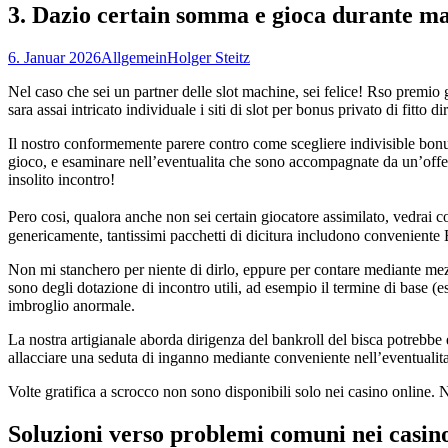
3. Dazio certain somma e gioca durante ma
6. Januar 2026
Allgemein
Holger Steitz
Nel caso che sei un partner delle slot machine, sei felice! Rso premio 
sara assai intricato individuale i siti di slot per bonus privato di fitto d
Il nostro conformemente parere contro come scegliere indivisible bonus 
gioco, e esaminare nell’eventualita che sono accompagnate da un’offerta
insolito incontro!
Pero cosi, qualora anche non sei certain giocatore assimilato, vedrai
genericamente, tantissimi pacchetti di dicitura includono convenient
Non mi stanchero per niente di dirlo, eppure per contare mediante mez
sono degli dotazione di incontro utili, ad esempio il termine di base (e
imbroglio anormale.
La nostra artigianale aborda dirigenza del bankroll del bisca potrebbe
allacciare una seduta di inganno mediante conveniente nell’eventuali
Volte gratifica a scrocco non sono disponibili solo nei casino online. N
Soluzioni verso problemi comuni nei casin