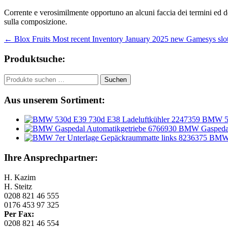
Corrente e verosimilmente opportuno an alcuni faccia dei termini ed de
sulla composizione.
Beitragsnavigation
←
Blox Fruits Most recent Inventory January 2025 new Gamesys slot
Produktsuche:
Suchen
Suchen
nach:
Aus unserem Sortiment:
BMW 53
BMW Gaspedal 
BMW 7
Ihre Ansprechpartner:
H. Kazim
H. Steitz
0208 821 46 555
0176 453 97 325
Per Fax:
0208 821 46 554