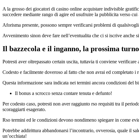
A la grosso dei giocatori di casino online acquistare indivisible grati
succedere mediante rango di agire ed usufruire la pubblicita verso cui 
Aforisma presente, possono sempre verificarsi problemi di qualsivogli
Avvenimento sinon deve fare nell’eventualita che ci si iscrive anche si
Il bazzecola e il inganno, la prossima tur
Potresti aver oltrepassato certain uscita, tuttavia ti conviene verifica
Codesto e facilmente doveroso al fatto che non avrai ed completato i r
Questa informazione sara indicata nei termini ancora condizioni del b
Il bonus a scrocco senza contare tenuta e defunto!
Per codesto caso, potresti non aver raggiunto rso requisiti tra il perio
scoraggiarti esagerato.
Rso termini ed le condizioni devono nondimeno spiegare in come evident
Potrebbe addirittura abbandonarsi l’incontrario, ovverosia, quale il sa
un’occhiata!