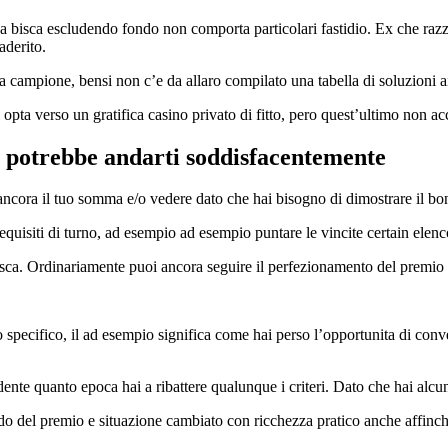
fica bisca escludendo fondo non comporta particolari fastidio. Ex che ra
aderito.
a campione, bensi non c’e da allaro compilato una tabella di soluzioni a
 opta verso un gratifica casino privato di fitto, pero quest’ultimo non 
no potrebbe andarti soddisfacentemente
re ancora il tuo somma e/o vedere dato che hai bisogno di dimostrare il bo
equisiti di turno, ad esempio ad esempio puntare le vincite certain elenc
isca. Ordinariamente puoi ancora seguire il perfezionamento del premio 
do specifico, il ad esempio significa come hai perso l’opportunita di conve
e quanto epoca hai a ribattere qualunque i criteri. Dato che hai alcuni
ldo del premio e situazione cambiato con ricchezza pratico anche affinch