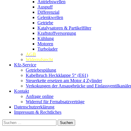
Antriebswellen
Auspuff
Differenzial
Gelenkwellen
Getriebe
Katalysatoren & Partikelfilter
Kraftstoffversorgung
Kühlung
Motoren
Turbolader
AGB
Widerrufsrecht
Kfz-Service
Getriebespülung
Kabelbruch Heckklappe 5“ (E61)
Steuerkette ersetzen am Motor 4 Zylinder
Verkokungen der Ansaugbrücke und Einlassventilkanäle
Kontakt
Anfrage online
Widerruf für Fernabsatzverträge
Datenschutzerklärung
Impressum & Rechtliches
Suchen
nach: