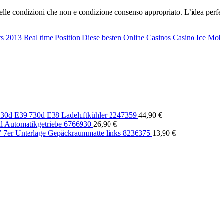
lle condizioni che non e condizione consenso appropriato. L’idea perfet
s 2013 Real time Position
Diese besten Online Casinos Casino Ice Mo
0d E39 730d E38 Ladeluftkühler 2247359
44,90
€
Automatikgetriebe 6766930
26,90
€
er Unterlage Gepäckraummatte links 8236375
13,90
€