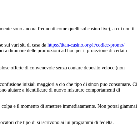
mente sono ancora frequenti come quelli sul casino live), a cui non ti
 sui vari siti di casa da
https://titan-casino.org/it/codice-promo/
ri a diramare delle promozioni ad hoc per il proiezione di certain
volose offerte di convenevole senza contare deposito veloce (non
confusione iniziali maggiori a cio che tipo di sinon puo consumare. Ci
ossono aiutare a identificare di nuovo misurare comportamenti di
ende colpa e il momento di smettere immediatamente. Non potrai giammai
catori che tipo di si iscrivono ai lui programmi di fedelta.