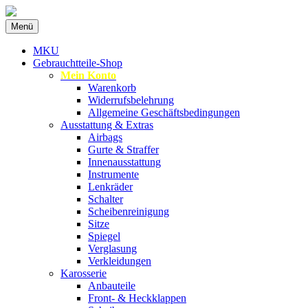
Zum
Menü
Inhalt
Spezialist für gebrauchte BMW-Ersatzteil
MKU Autoteile
springen
MKU
Gebrauchtteile-Shop
Mein Konto
Warenkorb
Widerrufsbelehrung
Allgemeine Geschäftsbedingungen
Ausstattung & Extras
Airbags
Gurte & Straffer
Innenausstattung
Instrumente
Lenkräder
Schalter
Scheibenreinigung
Sitze
Spiegel
Verglasung
Verkleidungen
Karosserie
Anbauteile
Front- & Heckklappen