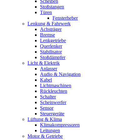
Scheiben
Stoßstangen
Türen
Fensterheber
Lenkung & Fahrwerk
Achsträger
Bremse
Lenkgetriebe
Querlenker
Stabilisator
Stoßdämpfer
Licht & Elektrik
Anlasser
Audio & Navigation
Kabel
Lichtmaschinen
Rückleuchten
Schalter
Scheinwerfer
Sensor
Steuergeräte
Lüftung & Klima
Klimakompressoren
Leitungen
Motor & Getriebe