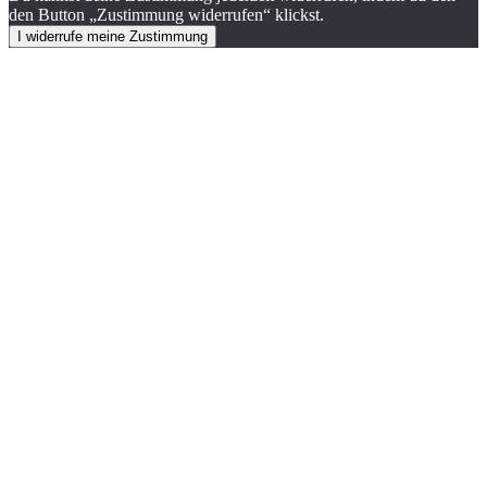
den Button „Zustimmung widerrufen“ klickst.
I widerrufe meine Zustimmung