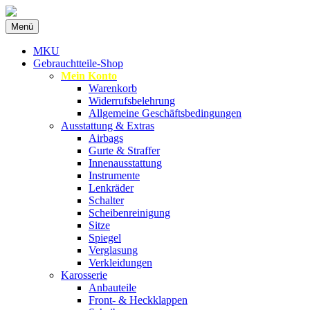
Zum
Menü
Inhalt
Spezialist für gebrauchte BMW-
MKU Autoteile
springen
MKU
Ersatzteile
Gebrauchtteile-Shop
Mein Konto
Warenkorb
Widerrufsbelehrung
Allgemeine Geschäftsbedingungen
Ausstattung & Extras
Airbags
Gurte & Straffer
Innenausstattung
Instrumente
Lenkräder
Schalter
Scheibenreinigung
Sitze
Spiegel
Verglasung
Verkleidungen
Karosserie
Anbauteile
Front- & Heckklappen