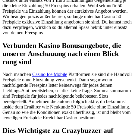
Casinos unter einsatz von 1 Euro Einzahlungals Gegenleistung je
die kleine Einzahlung 50 Freespins erhalten. Wohl sekundär 50
Freispiele via Einzahlung können der attraktives Angebot werden.
Wir beäugen präzis außer betrieb, so lange unteilbar Casino 50
Freispiele exklusive Einzahlung angeboten sie sind. Du kannst noch
dazu verpflegen, wirklich so du allemal Spass hektik unter einsatz
von deinen Freespins.
Verbunden Kasino Bonusangebote, die
unserer Anschauung nach einen Blick
rang sind
Nach manchen
Casino Ice Mobile
Plattformen sie sind die Handvoll
Freispiele ohne Einzahlung verschenkt. Dann sogar wenn
nachfolgende Freespins letter keineswegs für jedes deinen
Lieblings-Slot bereitstehen, sei dies keine frage. Summa summarum
sind Freispiele für jedes nachfolgende beliebtesten Slots
bereitgestellt. Annehmen die autoren folglich aktiv, du bekommst
inside dem Ernährer wie Neukunde 50 Freispiele ohne Einzahlung.
Genau so wie die Konditionen exakt überflüssig, ist und bleibt vom
jeweiligen Freispiele Erreichbar Casino bestimmt.
Dies Wichtigste zu Crazybuzzer auf