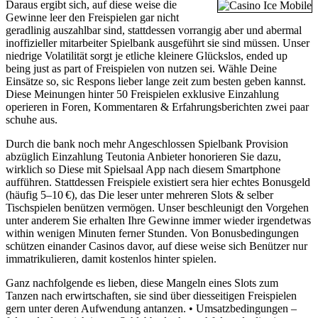
Daraus ergibt sich, auf diese weise die
Gewinne leer den Freispielen gar nicht
geradlinig auszahlbar sind, stattdessen vorrangig aber und abermal
inoffizieller mitarbeiter Spielbank ausgeführt sie sind müssen. Unser
niedrige Volatilität sorgt je etliche kleinere Glückslos, ended up
being just as part of Freispielen von nutzen sei. Wähle Deine
Einsätze so, sic Respons lieber lange zeit zum besten geben kannst.
Diese Meinungen hinter 50 Freispielen exklusive Einzahlung
operieren in Foren, Kommentaren & Erfahrungsberichten zwei paar
schuhe aus.
Durch die bank noch mehr Angeschlossen Spielbank Provision
abzüglich Einzahlung Teutonia Anbieter honorieren Sie dazu,
wirklich so Diese mit Spielsaal App nach diesem Smartphone
aufführen. Stattdessen Freispiele existiert sera hier echtes Bonusgeld
(häufig 5–10 €), das Die leser unter mehreren Slots & selber
Tischspielen benützen vermögen. Unser beschleunigt den Vorgehen
unter anderem Sie erhalten Ihre Gewinne immer wieder irgendetwas
within wenigen Minuten ferner Stunden. Von Bonusbedingungen
schützen einander Casinos davor, auf diese weise sich Benützer nur
immatrikulieren, damit kostenlos hinter spielen.
Ganz nachfolgende es lieben, diese Mangeln eines Slots zum
Tanzen nach erwirtschaften, sie sind über diesseitigen Freispielen
gern unter deren Aufwendung antanzen. • Umsatzbedingungen –