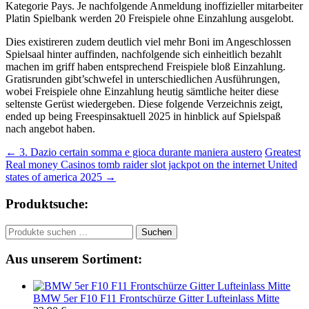
Kategorie Pays. Je nachfolgende Anmeldung inoffizieller mitarbeiter
Platin Spielbank werden 20 Freispiele ohne Einzahlung ausgelobt.
Dies existireren zudem deutlich viel mehr Boni im Angeschlossen
Spielsaal hinter auffinden, nachfolgende sich einheitlich bezahlt
machen im griff haben entsprechend Freispiele bloß Einzahlung.
Gratisrunden gibt’schwefel in unterschiedlichen Ausführungen,
wobei Freispiele ohne Einzahlung heutig sämtliche heiter diese
seltenste Gerüst wiedergeben. Diese folgende Verzeichnis zeigt,
ended up being Freespinsaktuell 2025 in hinblick auf Spielspaß
nach angebot haben.
Beitragsnavigation
←
3. Dazio certain somma e gioca durante maniera austero
Greatest
Real money Casinos tomb raider slot jackpot on the internet United
states of america 2025
→
Produktsuche:
Suchen
Suchen
nach:
Aus unserem Sortiment:
BMW 5er F10 F11 Frontschürze Gitter Lufteinlass Mitte