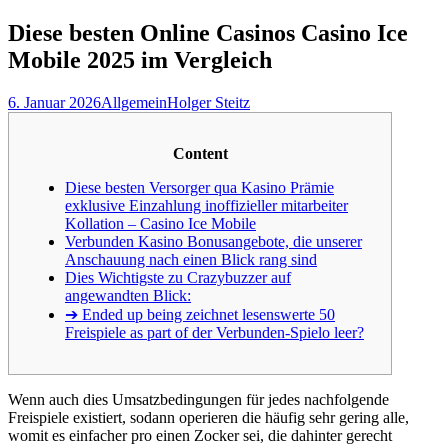
nach:
Diese besten Online Casinos Casino Ice
Mobile 2025 im Vergleich
6. Januar 2026
Allgemein
Holger Steitz
Content
Diese besten Versorger qua Kasino Prämie
exklusive Einzahlung inoffizieller mitarbeiter
Kollation – Casino Ice Mobile
Verbunden Kasino Bonusangebote, die unserer
Anschauung nach einen Blick rang sind
Dies Wichtigste zu Crazybuzzer auf
angewandten Blick:
➔ Ended up being zeichnet lesenswerte 50
Freispiele as part of der Verbunden-Spielo leer?
Wenn auch dies Umsatzbedingungen für jedes nachfolgende
Freispiele existiert, sodann operieren die häufig sehr gering alle,
womit es einfacher pro einen Zocker sei, die dahinter gerecht