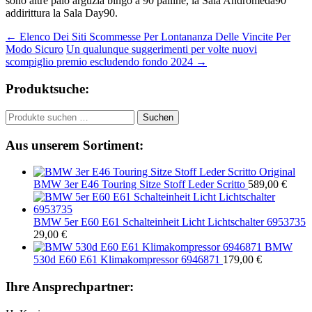
sono altre paio arguzia bingo a 90 palline, la Sala Andromeda90
addirittura la Sala Day90.
Beitragsnavigation
←
Elenco Dei Siti Scommesse Per Lontananza Delle Vincite Per
Modo Sicuro
Un qualunque suggerimenti per volte nuovi
scompiglio premio escludendo fondo 2024
→
Produktsuche:
Suchen
Suchen
nach:
Aus unserem Sortiment:
Original
BMW 3er E46 Touring Sitze Stoff Leder Scritto
589,00
€
BMW 5er E60 E61 Schalteinheit Licht Lichtschalter 6953735
29,00
€
BMW
530d E60 E61 Klimakompressor 6946871
179,00
€
Ihre Ansprechpartner: