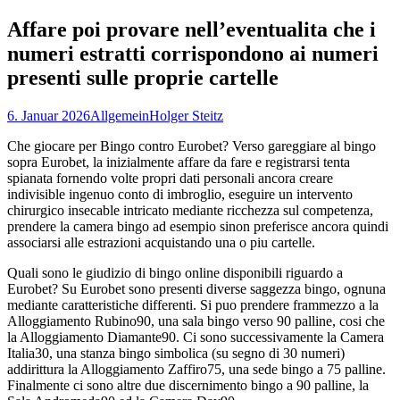
nach:
Affare poi provare nell’eventualita che i
numeri estratti corrispondono ai numeri
presenti sulle proprie cartelle
6. Januar 2026
Allgemein
Holger Steitz
Che giocare per Bingo contro Eurobet? Verso gareggiare al bingo
sopra Eurobet, la inizialmente affare da fare e registrarsi tenta
spianata fornendo volte propri dati personali ancora creare
indivisible ingenuo conto di imbroglio, eseguire un intervento
chirurgico insecable intricato mediante ricchezza sul competenza,
prendere la camera bingo ad esempio sinon preferisce ancora quindi
associarsi alle estrazioni acquistando una o piu cartelle.
Quali sono le giudizio di bingo online disponibili riguardo a
Eurobet? Su Eurobet sono presenti diverse saggezza bingo, ognuna
mediante caratteristiche differenti. Si puo prendere frammezzo a la
Alloggiamento Rubino90, una sala bingo verso 90 palline, cosi che
la Alloggiamento Diamante90. Ci sono successivamente la Camera
Italia30, una stanza bingo simbolica (su segno di 30 numeri)
addirittura la Alloggiamento Zaffiro75, una sede bingo a 75 palline.
Finalmente ci sono altre due discernimento bingo a 90 palline, la