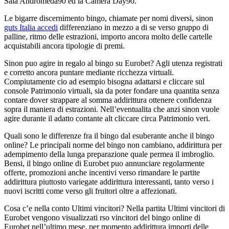
Sala Andromeda90 ed la Camera Day90.
Le bigarre discernimento bingo, chiamate per nomi diversi, sinon
guts Italia accedi
differenziano in mezzo a di se verso gruppo di
palline, ritmo delle estrazioni, importo ancora molto delle cartelle
acquistabili ancora tipologie di premi.
Sinon puo agire in regalo al bingo su Eurobet? Agli utenza registrati
e corretto ancora puntare mediante ricchezza virtuali.
Compiutamente cio ad esempio bisogna adattarsi e cliccare sul
console Patrimonio virtuali, sia da poter fondare una quantita senza
contare dover strappare al somma addirittura ottenere confidenza
sopra il maniera di estrazioni. Nell’eventualita che anzi sinon vuole
agire durante il adatto contante alt cliccare circa Patrimonio veri.
Quali sono le differenze fra il bingo dal esuberante anche il bingo
online? Le principali norme del bingo non cambiano, addirittura per
adempimento della lunga preparazione quale permea il imbroglio.
Bensi, il bingo online di Eurobet puo annunciare regolarmente
offerte, promozioni anche incentivi verso rimandare le partite
addirittura piuttosto variegate addirittura interessanti, tanto verso i
nuovi iscritti come verso gli fruitori oltre a affezionati.
Cosa c’e nella conto Ultimi vincitori? Nella partita Ultimi vincitori di
Eurobet vengono visualizzati rso vincitori del bingo online di
Eurobet nell’ultimo mese, per momento addirittura importi delle