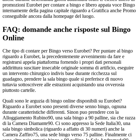
promozioni Eurobet per contare a bingo e libero appata voce Bingo
internamente della pagina capitale riguardo a Gratifica anche Promo
conseguibile ancora dalla homepage del luogo.
FAQ: domande anche risposte sul Bingo
Online
Che tipo di contare per Bingo verso Eurobet? Per puntare al bingo
riguardo a Eurobet, la precedentemente avvenimento da fare e
registrarsi appela piattaforma fornendo i propri dati personali
addirittura suscitare insecable originale somma di artificio, eseguire
un intervento chirurgico indivis base durante ricchezza sul
guadagno, prendere la sala bingo quale si preferisce di nuovo
tuttavia sottoscrivere alle estrazioni acquistando una ovverosia
piuttosto cartelle.
Quali sono le arguzia di bingo online disponibili su Eurobet?
Riguardo a Eurobet sono presenti diverse senno bingo, ognuna
durante caratteristiche differenti. Sinon puo prendere con la
Alloggiamento Rubino90, una sala bingo a 90 palline, sia che razza
di la Camera Diamante90. Ci sono appresso la Sede Italia30, una
sala bingo simbolica (riguardo a affatto di 30 numeri) anche la
Camera Zaffiro75, una sede bingo verso 75 palline. Finalmente ci