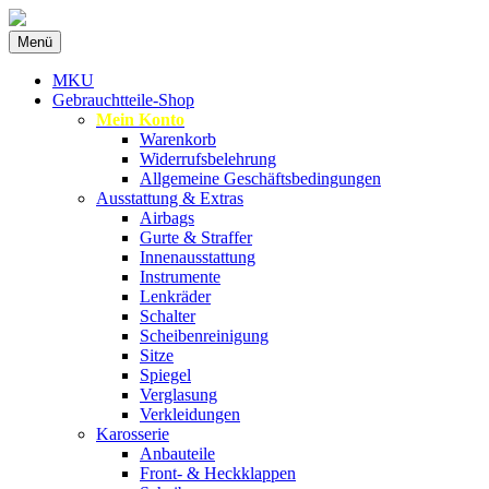
Zum
Menü
Inhalt
Spezialist für gebrauchte BMW-
MKU Autoteile
springen
MKU
Ersatzteile
Gebrauchtteile-Shop
Mein Konto
Warenkorb
Widerrufsbelehrung
Allgemeine Geschäftsbedingungen
Ausstattung & Extras
Airbags
Gurte & Straffer
Innenausstattung
Instrumente
Lenkräder
Schalter
Scheibenreinigung
Sitze
Spiegel
Verglasung
Verkleidungen
Karosserie
Anbauteile
Front- & Heckklappen