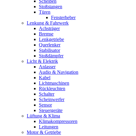
Scheiben
Stoßstangen
Türen
Fensterheber
Lenkung & Fahrwerk
Achsträger
Bremse
Lenkgetriebe
Querlenker
Stabilisator
Stoßdämpfer
Licht & Elektrik
Anlasser
Audio & Navigation
Kabel
Lichtmaschinen
Rückleuchten
Schalter
Scheinwerfer
Sensor
Steuergeräte
Lüftung & Klima
Klimakompressoren
Leitungen
Motor & Getriebe