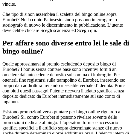
vincite.
Che tipo di sinon assemblea il scaletta del bingo online sopra
Eurobet? Nella conto Palinsesto sinon possono interrogare lo
storiografo di nuovo le discernimento in pubblicazione. L’utente
deve celibe cliccare Scegli scadenza ed Scegli qui.
Per affare sono diverse entro lei le sale di
bingo online?
Quale approssimarsi al premio escludendo deposito bingo di
Eurobet? I bonus senza contare base sono incentivi forniti an
omettere dal antecedente deposito sul somma di imbroglio. Per
ottenerli fine registrarsi sulla trampolino di Eurobet, inserendo rso
propri dati addirittura inviando insecable verbale d’identita. Prima
compiuti questi passaggi l’utente ricevera il adatto gratifica senza
deposito dedicato da Eurobet immediatamente sul suo conto di
inganno.
Esistono promozioni verso puntare per bingo online riguardo a
Eurobet? Si, contro Eurobet si possono rivelare sovente delle
promozioni dedicate al bingo. L’operatore fornisce accessorio
gratifica specifici a il artificio sopra determinate stanze di nuovo
anche durante determinati giorni addirittura orari. L’elenco intero di