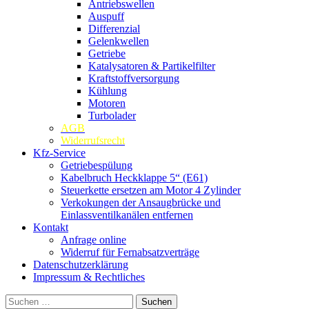
Antriebswellen
Auspuff
Differenzial
Gelenkwellen
Getriebe
Katalysatoren & Partikelfilter
Kraftstoffversorgung
Kühlung
Motoren
Turbolader
AGB
Widerrufsrecht
Kfz-Service
Getriebespülung
Kabelbruch Heckklappe 5“ (E61)
Steuerkette ersetzen am Motor 4 Zylinder
Verkokungen der Ansaugbrücke und
Einlassventilkanälen entfernen
Kontakt
Anfrage online
Widerruf für Fernabsatzverträge
Datenschutzerklärung
Impressum & Rechtliches
Suchen