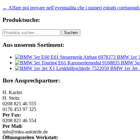
Beitragsnavigation
←
Affare poi provare nell’eventualita che i numeri estratti corrispondo
Produktsuche:
Suchen
Suchen
nach:
Aus unserem Sortiment:
BMW 1er 3e
BMW 5er 
BMW 1er 3er X
Ihre Ansprechpartner:
H. Kazim
H. Steitz
0208 821 46 555
0176 453 97 325
Per Fax:
0208 821 46 554
Per Mail:
info@mku-autoteile.de
Öffnungszeiten Werkstatt: