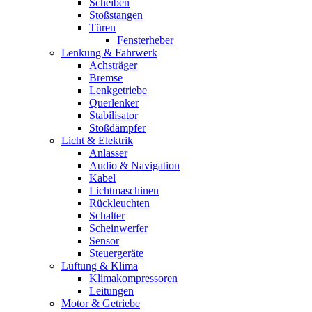
Scheiben
Stoßstangen
Türen
Fensterheber
Lenkung & Fahrwerk
Achsträger
Bremse
Lenkgetriebe
Querlenker
Stabilisator
Stoßdämpfer
Licht & Elektrik
Anlasser
Audio & Navigation
Kabel
Lichtmaschinen
Rückleuchten
Schalter
Scheinwerfer
Sensor
Steuergeräte
Lüftung & Klima
Klimakompressoren
Leitungen
Motor & Getriebe