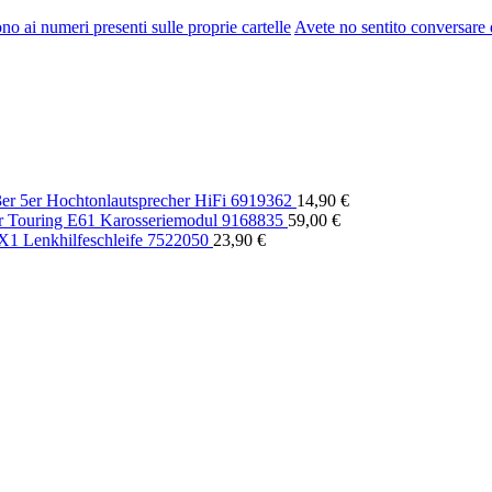
no ai numeri presenti sulle proprie cartelle
Avete no sentito conversare 
r 5er Hochtonlautsprecher HiFi 6919362
14,90
€
Touring E61 Karosseriemodul 9168835
59,00
€
1 Lenkhilfeschleife 7522050
23,90
€