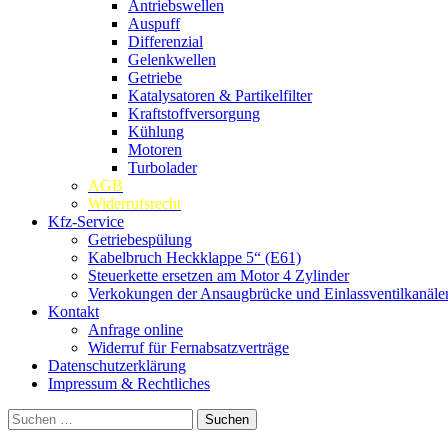
Antriebswellen
Auspuff
Differenzial
Gelenkwellen
Getriebe
Katalysatoren & Partikelfilter
Kraftstoffversorgung
Kühlung
Motoren
Turbolader
AGB
Widerrufsrecht
Kfz-Service
Getriebespülung
Kabelbruch Heckklappe 5“ (E61)
Steuerkette ersetzen am Motor 4 Zylinder
Verkokungen der Ansaugbrücke und Einlassventilkanäle
Kontakt
Anfrage online
Widerruf für Fernabsatzverträge
Datenschutzerklärung
Impressum & Rechtliches
Suchen
nach: