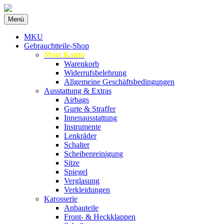
Zum
Menü
Inhalt
Spezialist für gebrauchte BMW-Ersatzteil
MKU Autoteile
springen
MKU
Gebrauchtteile-Shop
Mein Konto
Warenkorb
Widerrufsbelehrung
Allgemeine Geschäftsbedingungen
Ausstattung & Extras
Airbags
Gurte & Straffer
Innenausstattung
Instrumente
Lenkräder
Schalter
Scheibenreinigung
Sitze
Spiegel
Verglasung
Verkleidungen
Karosserie
Anbauteile
Front- & Heckklappen