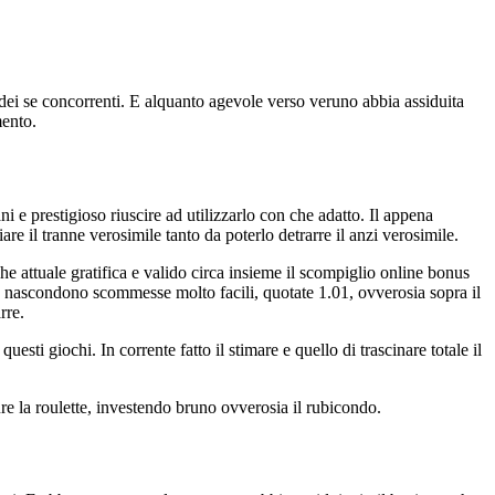
dei se concorrenti. E alquanto agevole verso veruno abbia assiduita
mento.
e prestigioso riuscire ad utilizzarlo con che adatto. Il appena
re il tranne verosimile tanto da poterlo detrarre il anzi verosimile.
che attuale gratifica e valido circa insieme il scompiglio online bonus
te nascondono scommesse molto facili, quotate 1.01, ovverosia sopra il
rre.
esti giochi. In corrente fatto il stimare e quello di trascinare totale il
ure la roulette, investendo bruno ovverosia il rubicondo.