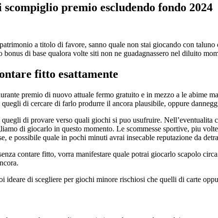
i scompiglio premio escludendo fondo 2024
patrimonio a titolo di favore, sanno quale non stai giocando con taluno 
ro bonus di base qualora volte siti non ne guadagnassero nel diluito mo
ontare fitto esattamente
rante premio di nuovo attuale fermo gratuito e in mezzo a le abime mani 
uegli di cercare di farlo produrre il ancora plausibile, oppure danneggia
e quegli di provare verso quali giochi si puo usufruire. Nell’eventualita 
nsigliamo di giocarlo in questo momento. Le scommesse sportive, piu vol
e, e possibile quale in pochi minuti avrai insecable reputazione da detra
enza contare fitto, vorra manifestare quale potrai giocarlo scapolo circa qu
ancora.
i ideare di scegliere per giochi minore rischiosi che quelli di carte opp