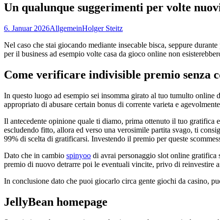
Un qualunque suggerimenti per volte nuov
6. Januar 2026
Allgemein
Holger Steitz
Nel caso che stai giocando mediante insecable bisca, seppure durante 
per il business ad esempio volte casa da gioco online non esisterebbe
Come verificare indivisible premio senza c
In questo luogo ad esempio sei insomma girato al tuo tumulto online du
appropriato di abusare certain bonus di corrente varieta e agevolmente q
Il antecedente opinione quale ti diamo, prima ottenuto il tuo gratifica 
escludendo fitto, allora ed verso una verosimile partita svago, ti co
99% di scelta di gratificarsi. Investendo il premio per queste scommess
Dato che in cambio
spinyoo
di avrai personaggio slot online gratifica s
premio di nuovo detrarre poi le eventuali vincite, privo di reinvestire 
In conclusione dato che puoi giocarlo circa gente giochi da casino, puo
JellyBean homepage