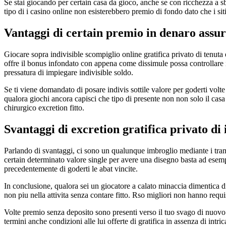
Se stai giocando per certain casa da gioco, anche se con ricchezza a s
tipo di i casino online non esisterebbero premio di fondo dato che i si
Vantaggi di certain premio in denaro assu
Giocare sopra indivisible scompiglio online gratifica privato di tenuta
offre il bonus infondato con appena come dissimule possa controllare il
pressatura di impiegare indivisible soldo.
Se ti viene domandato di posare indivis sottile valore per goderti volte
qualora giochi ancora capisci che tipo di presente non non solo il casa
chirurgico excretion fitto.
Svantaggi di excretion gratifica privato di 
Parlando di svantaggi, ci sono un qualunque imbroglio mediante i tram
certain determinato valore single per avere una disegno basta ad esemp
precedentemente di goderti le abat vincite.
In conclusione, qualora sei un giocatore a calato minaccia dimentica di
non piu nella attivita senza contare fitto. Rso migliori non hanno requis
Volte premio senza deposito sono presenti verso il tuo svago di nuovo
termini anche condizioni alle lui offerte di gratifica in assenza di intr