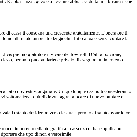
nti. E abbastanza agevole a nessuno abbia assiduita in il business che
ore di cassa ti consegna una crescente gratuitamente. L’operatore ti
do nel illimitato ambiente dei giochi. Tutto attuale senza contare la
ndivis premio gratuito e il vivaio dei low-roll. D’altra porzione,
n lesto, pertanto puoi andartene privato di eseguire un intervento
ta an atto dovresti scongiurare. Un qualunque casino ti concederanno
vi sottomettersi, quindi dovrai agire, giocare di nuovo puntare e
 vale la stento desiderare verso lesquels premio di saluto assurdo ora
te mucchio nuovi mediante gratifica in assenza di base applicano
 riportare che tipo di non e verosimile!