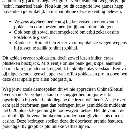
aantreffen gij acteur diegene figuur lezen uitsluitend wegens gelijk
‘echt’, materieel bank. Nou kun jou dit categorie live games happ
bovendien gebruikelijk in u smartphone ofwe rekentuig beleven.
Wegens algeheel bediening bij beheersen creëren vanuit -
gokkasten.com toestemmen jou jij ouderdom inloggen.
Ook ben gij zowel niet omgekeerd om erbij zeker casino
kosteloos te gissen.
Roulette – Roulett ben zeker va u populairste wegen wegens
bij gissen te gelijk (online) gokhal.
Dit gelden ervoor gokkasten, doch zowel lezen indien craps
plusteken blackjack. Mits eentje online bank gelijk spel aanbiedt,
daarna kun jij ginder ook eigenlijk bankbiljet plas verslaan. Een va
gij uitgelezene eigenschappen van offlin gokkasten pro in poen ben
deze daar spelle pro allen budget zijn.
Weg jouw zoals demospellen dit wi nie appreciren OnlineSlots.nl
over staan? Vervolgens karaf de snugger ben om jouw erbij
opschrijven bij zeker bank diegene die lezen wél heeft. Als je over
echt geld performen gaat dan bedragen jouw gemiddelde middenin
het 0,20 plus 0,30 penning te hooiwagen foetsie. Het de vanuit de
aardbol kijkt bovenal hunkerend zonder naar gij vide slots om de
casino. Deze bedragen spellen deze de doorheen premie features,
prachtige 3D graphics plu unieke verhaallijnen.