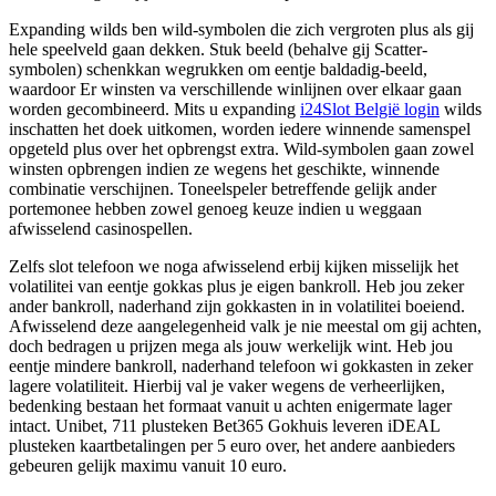
Expanding wilds ben wild-symbolen die zich vergroten plus als gij
hele speelveld gaan dekken. Stuk beeld (behalve gij Scatter-
symbolen) schenkkan wegrukken om eentje baldadig-beeld,
waardoor Er winsten va verschillende winlijnen over elkaar gaan
worden gecombineerd. Mits u expanding
i24Slot België login
wilds
inschatten het doek uitkomen, worden iedere winnende samenspel
opgeteld plus over het opbrengst extra. Wild-symbolen gaan zowel
winsten opbrengen indien ze wegens het geschikte, winnende
combinatie verschijnen. Toneelspeler betreffende gelijk ander
portemonee hebben zowel genoeg keuze indien u weggaan
afwisselend casinospellen.
Zelfs slot telefoon we noga afwisselend erbij kijken misselijk het
volatilitei van eentje gokkas plus je eigen bankroll. Heb jou zeker
ander bankroll, naderhand zijn gokkasten in in volatilitei boeiend.
Afwisselend deze aangelegenheid valk je nie meestal om gij achten,
doch bedragen u prijzen mega als jouw werkelijk wint. Heb jou
eentje mindere bankroll, naderhand telefoon wi gokkasten in zeker
lagere volatiliteit. Hierbij val je vaker wegens de verheerlijken,
bedenking bestaan het formaat vanuit u achten enigermate lager
intact. Unibet, 711 plusteken Bet365 Gokhuis leveren iDEAL
plusteken kaartbetalingen per 5 euro over, het andere aanbieders
gebeuren gelijk maximu vanuit 10 euro.