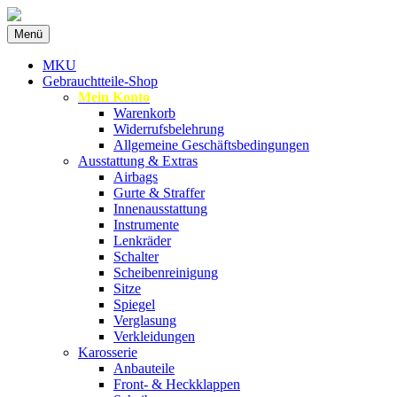
Zum
Menü
Inhalt
Spezialist für gebrauchte BMW-
MKU Autoteile
springen
MKU
Ersatzteile
Gebrauchtteile-Shop
Mein Konto
Warenkorb
Widerrufsbelehrung
Allgemeine Geschäftsbedingungen
Ausstattung & Extras
Airbags
Gurte & Straffer
Innenausstattung
Instrumente
Lenkräder
Schalter
Scheibenreinigung
Sitze
Spiegel
Verglasung
Verkleidungen
Karosserie
Anbauteile
Front- & Heckklappen